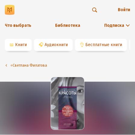
Войти
Что выбрать
Библиотека
Подписка
📖
Книги
🎧
Аудиокниги
👌
Бесплатные книги
⭐️Светлана Филатова