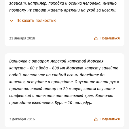
зависят, например, походка и осанка человека. Именно
поэтому не стоит жалеть времени на уход за ногами.
При этом необходимо помнить о некоторых
Показать полностью
особенностях кожи нижних конечностей. Так, кожа на
наружной поверхности стопы и на подошве
отличаются друг от друга. Первая по строению и
21 января 2018
Поделиться
физиологии соответствует коже лица и тыльной
стороны кистей рук, а вторая имеет много общего с
покровом ладоней. Кожа подошв лишена волос и
Ванночка с отваром морской капустой Морская
сальных желез, но содержит множество потовых
капуста – 60 г Вода – 600 мл Морскую капусту залейте
протоков, которые могут выделять в сутки до 100 мл
водой, поставьте на слабый огонь, доведите до
жидкости. Кожу верхней части ступни требуется
кипения, остудите и процедите. Опустите кисти рук в
лишь время от времени подпитывать витаминным
приготовленный отвар на 20 минут, затем осушите
кремом, а коже подошв необходимы систематический
салфеткой и нанесите питательный крем. Ванночки
процедуры, направленные на отшелушивание,
проводите ежедневно. Курс – 10 процедур.
смягчение, заживление возможных трещин и мозолей.
Существуют специальные кремы, лосьоны,
2 декабря 2016
Поделиться
дезодоранты для ухода за ногами. Данные средства
предупреждают появление самых разных проблем: