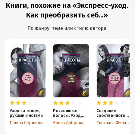
Книги, похожие на «Экспресс-уход.
Как преобразить себ...»
По жанру, теме или стилю автора
Уход за телом,
Роскошные
Создание
руками и ногами
волосы. Уход,
собственного
прически,
стиля. Гардероб
Галина Серикова
Елена Доброва
Светлана Филатова
укладки
и аксессуары