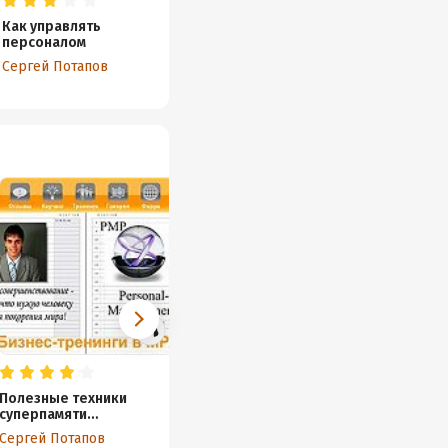
Как управлять
персоналом
Сергей Потапов
Полезные техники
19 зон применения
Команд
суперпамяти…
методики «Активное
коман
слушание»
Сергей Потапов
Сергей Потапов
Сергей