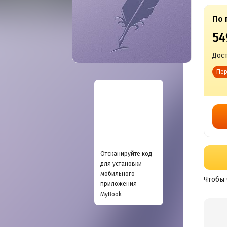
По 
54
Дост
Пер
Отсканируйте код
для установки
мобильного
Чтобы 
приложения
MyBook