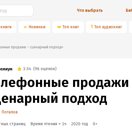
Что выбрать
Би
 книги
🔥
Новинки
❤️
Топ книг
🎙
Топ аудиокниг
ефонные продажи – сценарный подход»
3.54
(
96 оценок
)
емиум
елефонные продажи
ценарный подход
 Потапов
тных страниц
Время чтения ≈
1
ч
2020
год
0
+