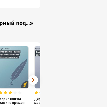
ный под...»
Маркетинг на
Директ-
Мотивируют не
машине времени
маркетинг против
деньги, а
или детская
закупочного
золотые