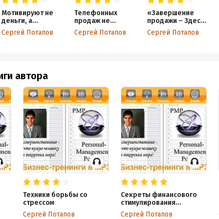
Мотивируют не
Телефонных
«Завершение
деньги, а
продаж не
продажи – Здесь,
золотые
бывает, но они
сейчас, навсегда»
Сергей Потапов
Сергей Потапов
Сергей Потапов
корабли!
работают
иги автора
Техники борьбы со
Секреты финансового
стрессом
стимулирования
персонала
Сергей Потапов
Сергей Потапов