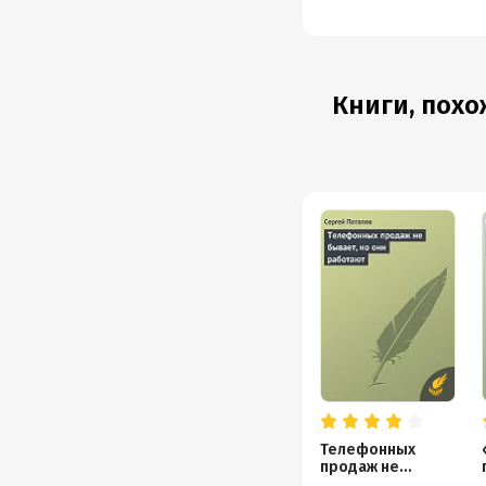
Книги, похо
Телефонных
продаж не
бывает, но они