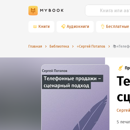
📖
Книги
🎧
Аудиокниги
👌
Бесплатные
Главная
Библиотека
⭐️Сергей Потапов
📚«Тел
Пр
Т
с
Сергей
5 печа