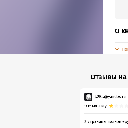
О к
По
Подр
Объем
Год из
Отзывы на 
t.25...@yandex.ru
Оценил книгу
3 страницы полной ер