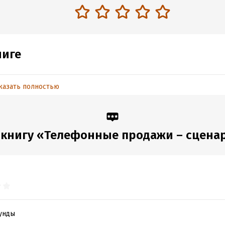
ниге
казать полностью
обная информация
:
9261
Время на чтение:
1
ч.
дания:
2020
книгу «Телефонные продажи – сценар
унды