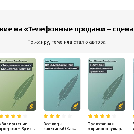
жие на «Телефонные продажи – сценар
По жанру, теме или стилю автора
«Завершение
Все ходы
Трехэтапная
продажи – Здесь,
записаны! (Как
«правополушарн
сейчас, навсегда»
измерить эффект
ая» презентация: