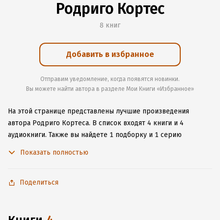
Родриго Кортес
8 книг
Добавить в избранное
Отправим уведомление, когда появятся новинки.
Вы можете найти автора в разделе Мои Книги «Избранное»
На этой странице представлены лучшие произведения
автора Родриго Кортеса.
В список входят 4 книги и 4
аудиокниги.
Также вы найдете 1 подборку и 1 серию
с книгами автора.
Изучите более 26 отзывов о творчестве
Показать полностью
автора и начните читать или слушать книги Родриго Кортеса
онлайн прямо на сайте, установите наше удобное
приложение для iOS или Android, чтобы не расставаться
Поделиться
с любимыми произведениями даже без подключения
к интернету.