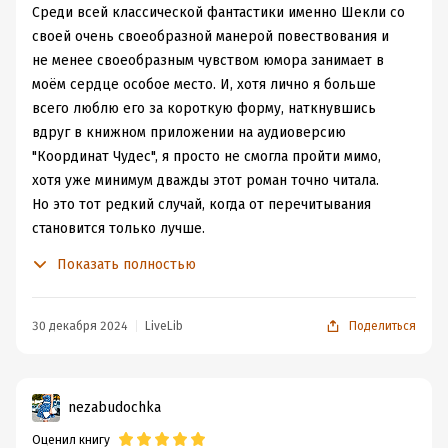
Art by Henry Chamberlain.
Среди всей классической фантастики именно Шекли со
Еще раз скажу, что это очень похоже по настроению на
своей очень своеобразной манерой повествования и
«Автостопом по галактике», где автор так же строит
не менее своеобразным чувством юмора занимает в
гиперболизированные ситуация, чтобы, как будто бы со
моём сердце особое место. И, хотя лично я больше
стороны, показать как бываем смешны мы, люди.
всего люблю его за короткую форму, наткнувшись
Но за всеми балаганными ситуации, в которых Шекли
вдруг в книжном приложении на аудиоверсию
запихивает своего героя, таиться нечто больше,
"Координат Чудес", я просто не смогла пройти мимо,
блестящий финал, который если не заставит
хотя уже минимум дважды этот роман точно читала.
задуматься, то очарует, как Шекли смог научить своего
Но это тот редкий случай, когда от перечитывания
героя думать по-новому.
становится только лучше.
"Координаты Чудес" - безумная, сюрреалистическая,
— Не согласен, — усмехнулся Кармоди. —
Показать полностью
Позволь тебе заметить, что в эту секунду я
абсолютно бессмысленная в своей гротескной форме
еще жив!
комедия абсурда, в которой невозможно понять не
— Но только в данный момент!
только то, что происходит, но и то,
зачем
оно
30 декабря 2024
LiveLib
Поделиться
— Я всегда был жив только в данный
происходит. Причём самое странное, что к середине
момент, — сказал Кармоди. — И не
начинаешь осознавать, что это и неважно, ведь есть
рассчитывал на большее. Это и была моя
ошибка — ждать большего. Возможности —
вещи, которые случаются просто по той причине, что
nezabudochka
возможностями, а реальность —
должны случиться.
реальностью. Такова истина.
Оценил книгу
И это роман, который целиком такой - он просто