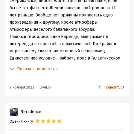
американская версия «Автостопа по галактике», если
Время на чтение:
4
ч.
бы не тот факт, что Шекли написал свой роман на 11
лет раньше. Вообще нет причины приплетать одно
произведения к другому, кроме атмосферы.
Атмосферы веселого балаганного абсурда.
Главный герой, землянин Кармоди, выигрывает в
лотерее, да не простой, а галактической! По крайней
мере, так ему сказал таинственный незнакомец.
Единственное условие – забрать приз в Галактическом
центре. Почему нет, решил, Кармоди. «Если даже мне
Показать полностью
это снится или я спятил, в больнице я смогу все
объяснить» - так решает Кармоди и отправляется в
путь.
9 ноября 2022
LiveLib
Поделиться
Сюжет пересказывать довольно трудно, потому что это
абсурдная комедия. Пример. Герой в поисках своей
Земли перемещается по множествам параллельным
Neradence
Землям и на одной встречает тираннозавра, а
Оценил книгу
тираннозавр приглашает его к себе домой на светскую
беседу. Как-то так.