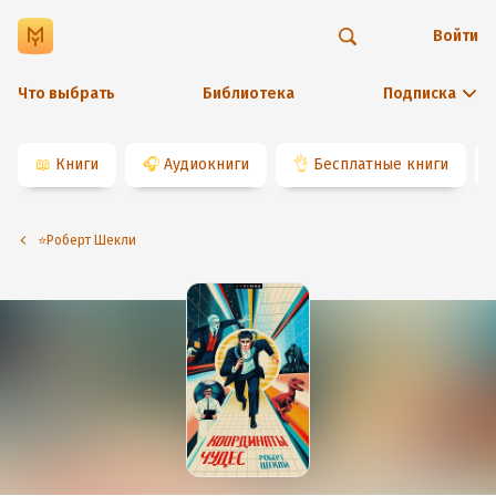
Войти
Что выбрать
Библиотека
Подписка
📖
Книги
🎧
Аудиокниги
👌
Бесплатные книги
⭐️Роберт Шекли