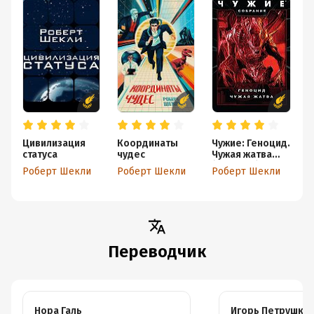
Цивилизация
Координаты
Чужие: Геноцид.
Б
статуса
чудес
Чужая жатва
п
(сборник)
Роберт Шекли
Роберт Шекли
Роберт Шекли
Р
Переводчик
Нора Галь
Игорь Петрушки