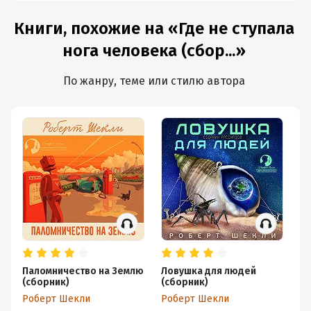
Книги, похожие на «Где не ступала
нога человека (сбор...»
По жанру, теме или стилю автора
Паломничество на Землю
Ловушка для людей
Ид
(сборник)
(сборник)
(с
Роберт Шекли
Роберт Шекли
Р