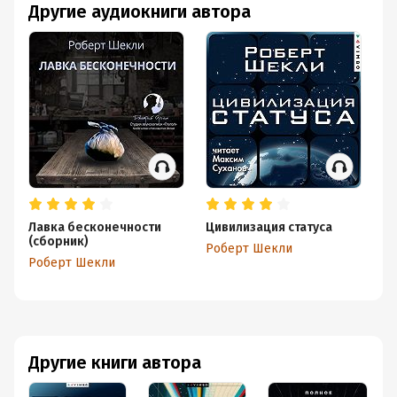
Другие аудиокниги автора
Лавка бесконечности
Цивилизация статуса
К
(сборник)
Роберт Шекли
Р
Роберт Шекли
Другие книги автора