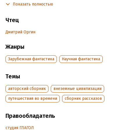
Показать полностью
1950-е называют золотой эрой сай-фай, ну а рассказы
Роберт Шекли, вне всяких сомнений – ее эталон.
Чтец
Чудовища
Дмитрий Оргин
Стоимость жизни
Жанры
Алтарь
Форма
Зарубежная фантастика
Научная фантастика
Травмированный
Темы
Где не ступала нога человека
авторский сборник
внеземные цивилизации
Страж-птица
путешествия во времени
сборник рассказов
Тепло
Специалист
Правообладатель
Седьмая жертва
студия ГЛАГОЛ