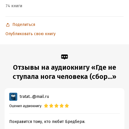
74 книги
Подробная информация
Дата написания:
1 января 2016
Поделиться
Год издания:
2016
ISBN (EAN):
9785535563800
Опубликовать свою книгу
Переводчик:
Нора Галь
Отзывы на аудиокнигу «Где не
ступала нога человека (сбор...»
tratat...@mail.ru
Оценил аудиокнигу
Понравится тому, кто любит Бредбери.