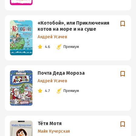
«Котобой», или Приключения
котов на море и на суше
Андрей Усачев
4.6
Премиум
Почта Деда Мороза
Андрей Усачев
4.7
Премиум
Тётя Мотя
Майя Кучерская