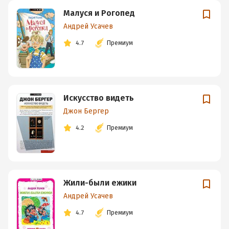
Малуся и Рогопед
Андрей Усачев
4.7
Премиум
Искусство видеть
Джон Бергер
4.2
Премиум
Жили-были ежики
Андрей Усачев
4.7
Премиум