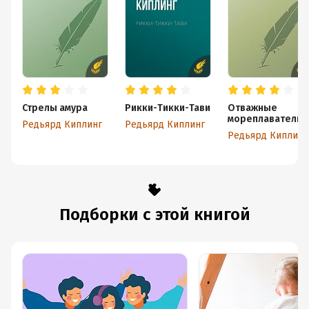
Стрелы амура
Рикки-Тикки-Тави
Отважные
мореплаватели
Редьярд Киплинг
Редьярд Киплинг
Редьярд Киплинг
Подборки с этой книгой