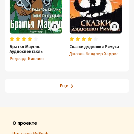
Братья Маугли.
Сказки дядюшки Римуса
П
Аудиоспектакль
ч
Джоэль Чендлер Харрис
Редьярд Киплинг
С
Еще
О проекте
Что такое MyBook