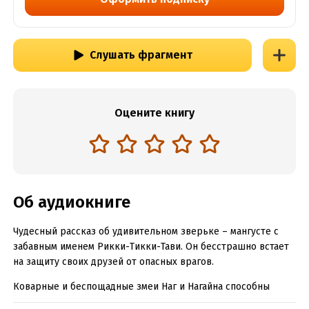
Слушать фрагмент
Оцените книгу
Об аудиокниге
Чудесный рассказ об удивительном зверьке – мангусте с
забавным именем Рикки-Тикки-Тави. Он бесстрашно встает
на защиту своих друзей от опасных врагов.
Коварные и беспощадные змеи Наг и Нагайна способны
напугать кого угодно одним своим видом. Но отважный