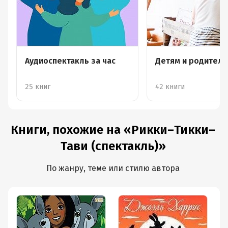
Аудиоспектакль за час
Детям и родител
25 книг
42 книги
Книги, похожие на «Рикки–Тикки–
Тави (спектакль)»
По жанру, теме или стилю автора