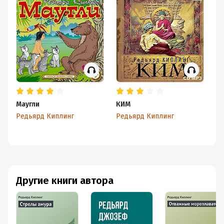
Маугли
КИМ
Св
Редьярд Киплинг
Редьярд Киплинг
Ре
Другие книги автора