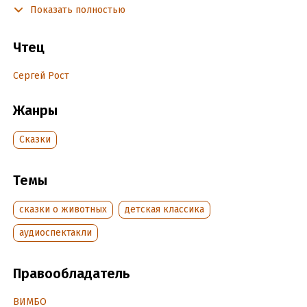
Рикки-Тикки-Тави готов к решающей схватке.
Показать полностью
Чтец
Подробная информация
Дата написания:
1 января 2008
Сергей Рост
Год издания:
2010
Дата поступления:
Жанры
28 июля 2020
Сказки
Темы
сказки о животных
детская классика
аудиоспектакли
Правообладатель
ВИМБО