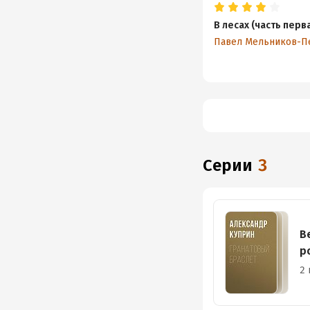
В лесах (часть перв
Серии
3
В
р
2 