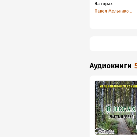
На горах
Павел Мельников-Печерский
аудиокниги