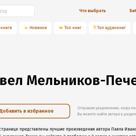
Что выбрать
Би
 книги
🔥
Новинки
❤️
Топ книг
🎙
Топ аудиокниг
вел Мельников-Печ
Отправим уведомление, когда по
Добавить в избранное
Вы можете найти автора в разде
 странице представлены лучшие произведения автора Павла Иван