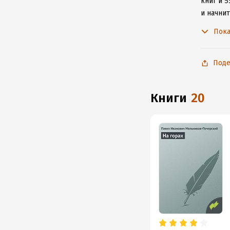
книг и 5
и начни
удобное
Пока
к интерн
Поде
книги
20