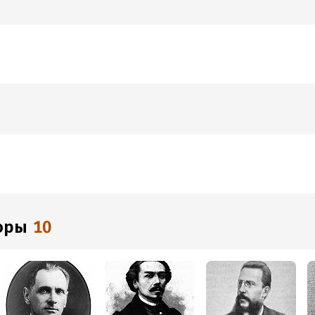
торы
10