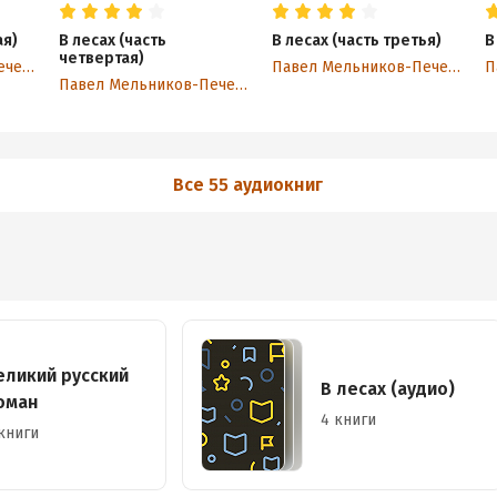
ая)
В лесах (часть
В лесах (часть третья)
В
четвертая)
Павел Мельников-Печерский
Павел Мельников-Печерский
Павел Мельников-Печерский
Все 55 аудиокниг
еликий русский
В лесах (аудио)
оман
4 книги
книги