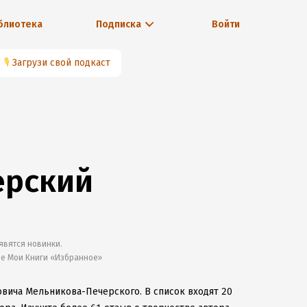
блиотека
Подписка
Войти
🎙
Загрузи свой подкаст
ерский
явятся новинки.
ле Мои Книги «Избранное»
овича Мельникова-Печерского.
В список входят 20