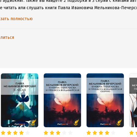
5 аудиокниг.
Также вы найдете 2 подборки и 3 серии с книгами авт
те читать или слушать книги Павла Ивановича Мельникова-Печерск
 приложение для iOS или Android, чтобы не расставаться с люби
зать полностью
ету.
литься