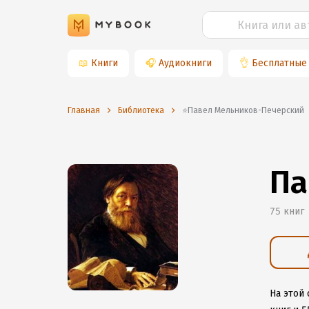
📖
Книги
🎧
Аудиокниги
👌
Бесплатные
Главная
Библиотека
⭐️Павел Мельников-Печерский
Па
75 книг
На этой