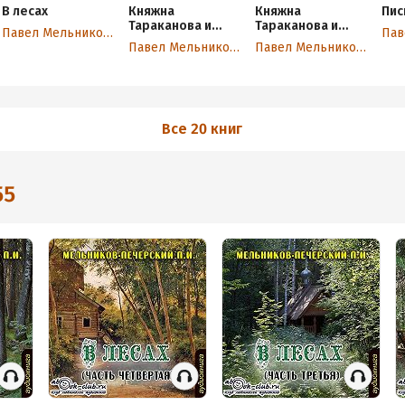
В лесах
Княжна
Княжна
Пис
Тараканова и
Тараканова и
Павел Мельников-Печерский
принцесса
принцесса
Павел Мельников-Печерский
Павел Мельников-Печерский
Владимирская
Владимирская
(сборник)
Все 20 книг
55