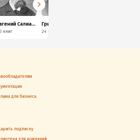
Евгений Салиас де Турнемир
Григорий Данилевский
Панас Мирный
0 книг
24 книги
3 книги
31 
вообладателям
ументация
лама для бизнеса
арить подписку
лиотека для компаний