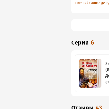
Серии
6
З
(
Д
67
Отзывы
43