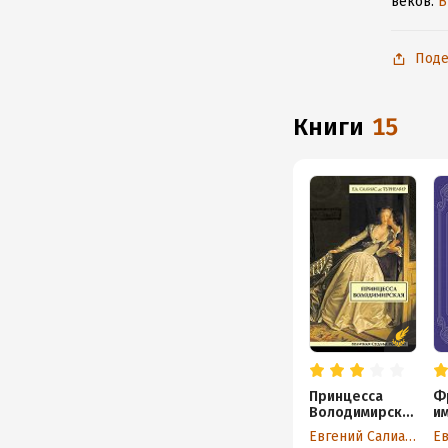
веков.
В
Поде
книги
15
Принцесса
Ф
Володимирска
и
я
Евгений Салиас де Турнемир