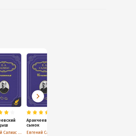
еевский
Аракчеевский
Петербургское
Названец.
дыш
сынок
действо. Том 1
Камер-
юнгфера
Евгений Салиас де Турнемир
Евгений Салиас де Турнемир
Евгений Салиас де Турнемир