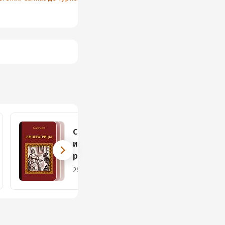
Серия
исторических
романов
25 книг