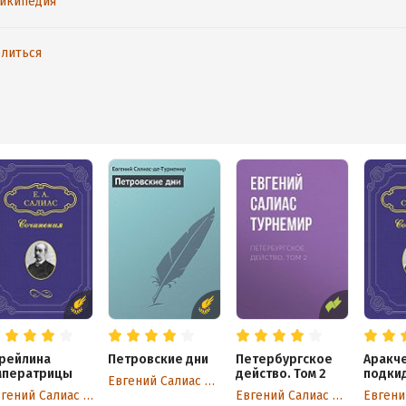
икипедия
литься
рейлина
Петровские дни
Петербургское
Аракч
мператрицы
действо. Том 2
подки
Евгений Салиас де Турнемир
Евгений Салиас де Турнемир
Евгений Салиас де Турнемир