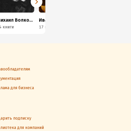
Михаил Волконский
Иван Лажечников
Всеволод Соловьев
4 книги
17 книг
31 книга
12 
вообладателям
ументация
лама для бизнеса
арить подписку
лиотека для компаний