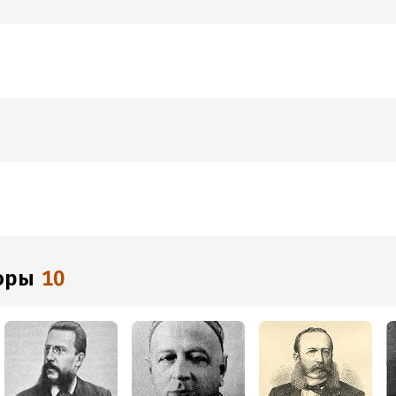
торы
10