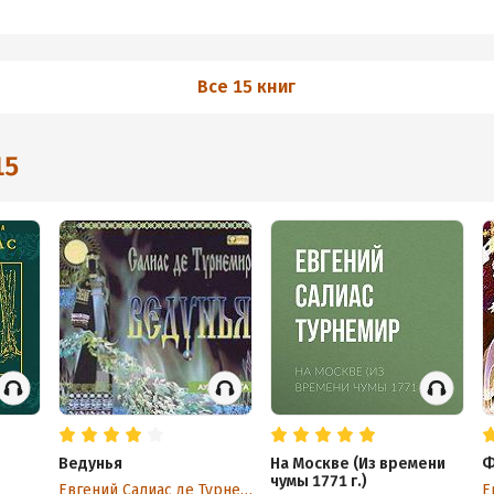
Все 15 книг
15
Ведунья
На Москве (Из времени
Ф
чумы 1771 г.)
Евгений Салиас де Турнемир