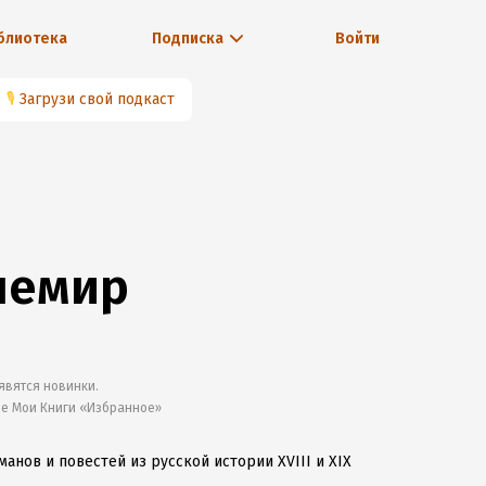
блиотека
Подписка
Войти
🎙
Загрузи свой подкаст
немир
явятся новинки.
ле Мои Книги «Избранное»
нов и повестей из русской истории XVIII и XIX