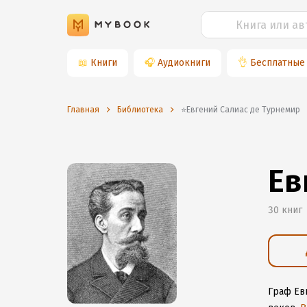
📖
Книги
🎧
Аудиокниги
👌
Бесплатные
Главная
Библиотека
⭐️Евгений Салиас де Турнемир
Ев
30 книг
Граф Ев