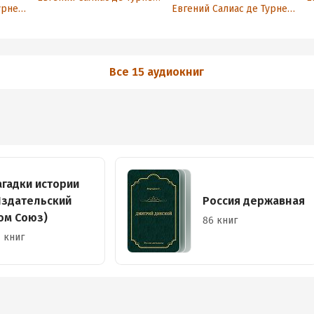
Евгений Салиас де Турнемир
Евгений Салиас де Турнемир
Все 15 аудиокниг
агадки истории
Издательский
Россия державная
ом Союз)
86 книг
 книг