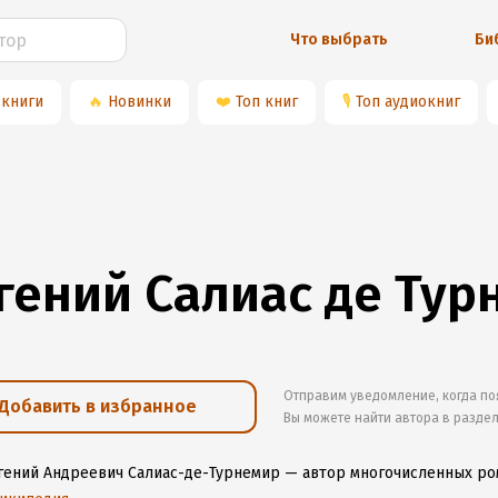
Что выбрать
Би
 книги
🔥
Новинки
❤️
Топ книг
🎙
Топ аудиокниг
гений Салиас де Тур
Отправим уведомление, когда по
Добавить в избранное
Вы можете найти автора в разде
гений Андреевич Салиас-де-Турнемир — автор многочисленных рома