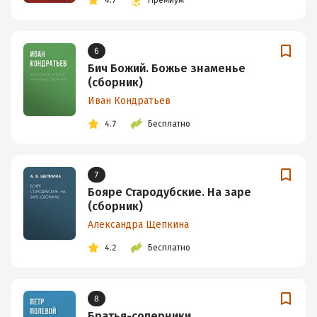
6
Бич Божий. Божье знаменье
(сборник)
Иван Кондратьев
4.7
Бесплатно
7
Бояре Стародубские. На заре
(сборник)
Александра Щепкина
4.2
Бесплатно
8
Братья-соперники