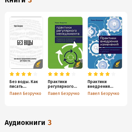
книги
3
· автор деловых бестселлеров «Практики регулярного
менеджмента. Управление исполнением, управление
командой» и «Без воды. Как писать предложения и отчеты
для первых лиц»
· автор Телеграм-блога «Канал Павла Безручко» и подкастов
«Без воды о менеджменте»
Без воды. Как
Практики
Практики
писать
регулярного
внедрения
предложения и
менеджмента.
изменений:
Павел Безручко
Павел Безручко
Павел Безручко
отчеты для
Управление
Регулярный
первых лиц
исполнением,
менеджмент в
управление
действии
командой
аудиокниги
3