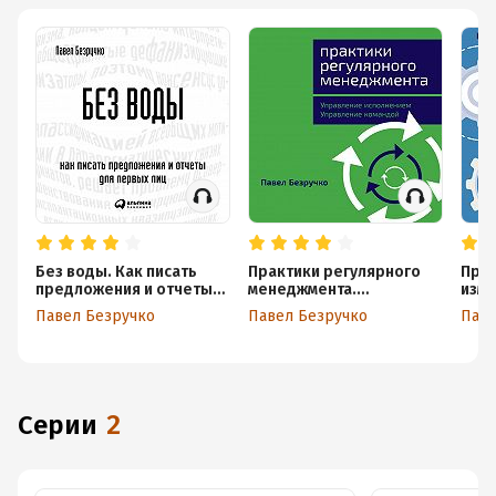
Без воды. Как писать
Практики регулярного
Прак
предложения и отчеты
менеджмента.
изме
для первых лиц
Управление
мене
Павел Безручко
Павел Безручко
Паве
исполнением,
управление командой
Серии
2