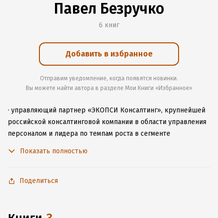
Павел Безручко
6 книг
Добавить в избранное
Отправим уведомление, когда появятся новинки.
Вы можете найти автора в разделе Мои Книги «Избранное»
· управляющий партнер «ЭКОПСИ Консалтинг», крупнейшей
российской консалтинговой компании в области управления
персоналом и лидера по темпам роста в сегменте
стратегического консалтинга среди консалтинговых групп в
Показать полностью
РФ (согласно рейтингу «ЭКСПЕРТ РА» за 2024 год)
· известный консультант в области управления
Поделиться
· председатель экспертного совета конкурса управленцев
«Лидеры России» 2018-2025 гг.