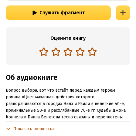
Слушать фрагмент
Оцените книгу
Об аудиокниге
Вопрос выбора, вот что встаёт перед каждым героем
романа «Цвет махаона», действия которого
разворачиваются в городах Нилз и Райли в нелёгкие 40-е,
криминальные 50-е и расхлябанные 70-е гг. Судьбы Джона
Коннела и Билла Бенктона тесно связаны и переплетены
ошибками. Сначала их жизни полны красок, но вскоре
Показать полностью
становятся блеклыми. Лишь мечта может всё исправить. А у