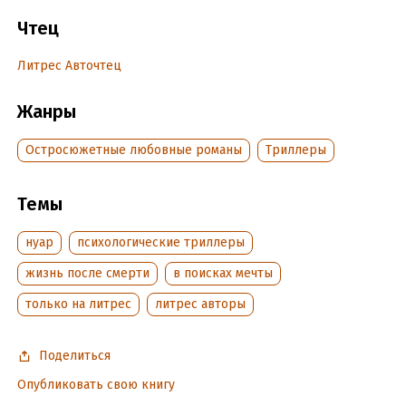
вас есть мечта?
Чтец
Подробная информация
Литрес Авточтец
Дата написания:
1 июля 2020
Жанры
Год издания:
2022
Дата поступления:
11 января 2023
Остросюжетные любовные романы
Триллеры
Темы
нуар
психологические триллеры
жизнь после смерти
в поисках мечты
только на литрес
литрес авторы
Поделиться
Опубликовать свою книгу