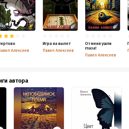
Чертово
Игра на вылет
От меня ушли
глаза!
Павел Алексеев
Павел Алексеев
Павел Алексеев
иги автора