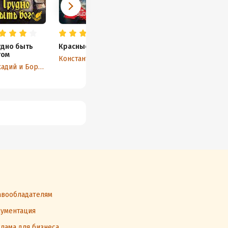
удно быть
Красные цепи
Северная
Она
гом
Ведьма
Константин Образцов
Аркадий и Борис Стругацкие
Анастасия Иванова
вообладателям
ументация
лама для бизнеса