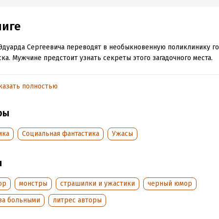
ниге
Эдуарда Сергеевича переводят в необыкновенную поликлинику г
ка. Мужчине предстоит узнать секреты этого загадочного места.
казать полностью
обная информация
аписания:
13 марта 2024
Время на чтение:
1
ч.
ры
:
38118
дания:
2024
ика
Социальная фантастика
Ужасы
оступления:
14 марта 2024
ы
ор
монстры
страшилки и ужастики
черный юмор
 за больными
литрес авторы