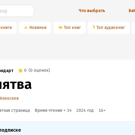
Что выбрать
Би
 книги
🔥
Новинки
❤️
Топ книг
🎙
Топ аудиокниг
0
(
0 оценок
)
андарт
лятва
 Алексеев
атная страница
Время чтения ≈
1
ч
2024
год
16
+
подписке