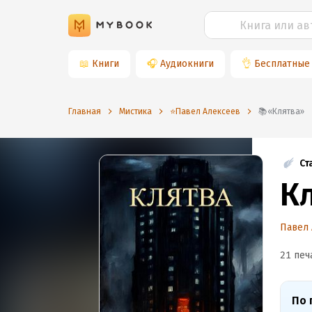
📖
Книги
🎧
Аудиокниги
👌
Бесплатные
Главная
Мистика
⭐️Павел Алексеев
📚«Клятва»
Ст
К
Павел
21 печ
По 