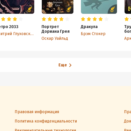
тро 2033
Портрет
Дракула
Тр
Дориана Грея
бо
Дмитрий Глуховский
Брэм Стокер
Оскар Уайльд
Еще
Правовая информация
Пра
Политика конфиденциальности
Док
Рекомендательные технологии
Рек