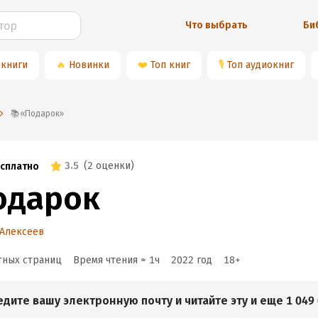
Что выбрать
Би
 книги
🔥
Новинки
❤️
Топ книг
🎙
Топ аудиокниг
📚«Подарок»
3.5
(
2 оценки
)
сплатно
одарок
 Алексеев
тных страниц
Время чтения ≈
1
ч
2022
год
18
+
едите вашу электронную почту и читайте эту и еще 1 049 