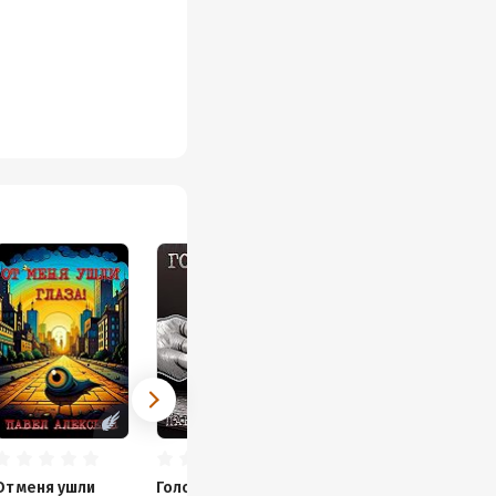
От меня ушли
Голодный