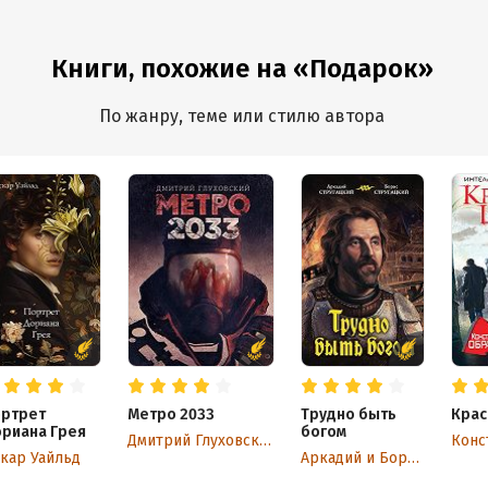
Книги, похожие на «Подарок»
По жанру, теме или стилю автора
ртрет
Метро 2033
Трудно быть
Крас
риана Грея
богом
Дмитрий Глуховский
кар Уайльд
Аркадий и Борис Стругацкие