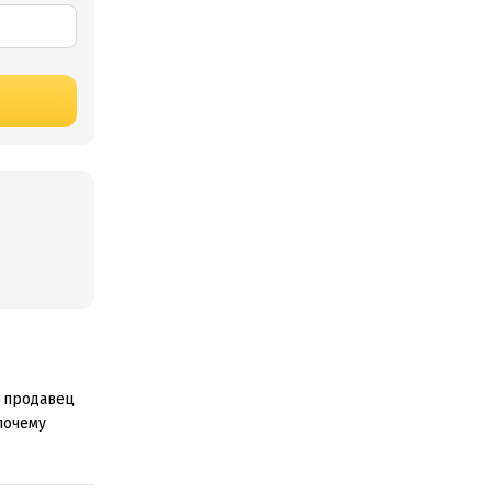
й продавец
почему