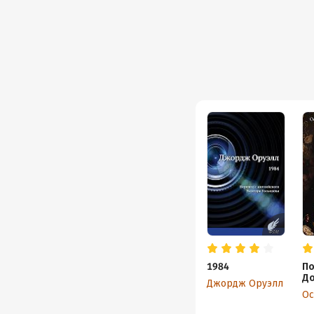
1984
По
До
Джордж Оруэлл
Ос