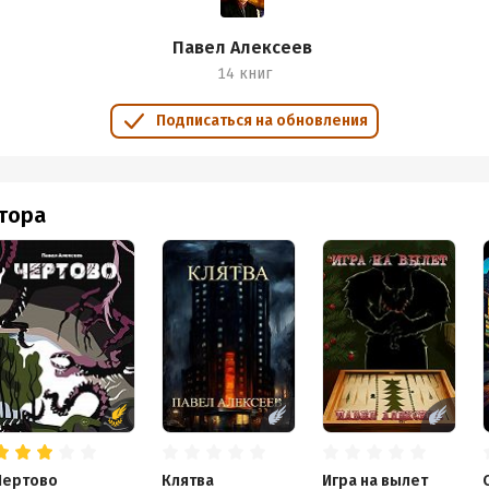
Павел Алексеев
14 книг
Подписаться на обновления
втора
Чертово
Клятва
Игра на вылет