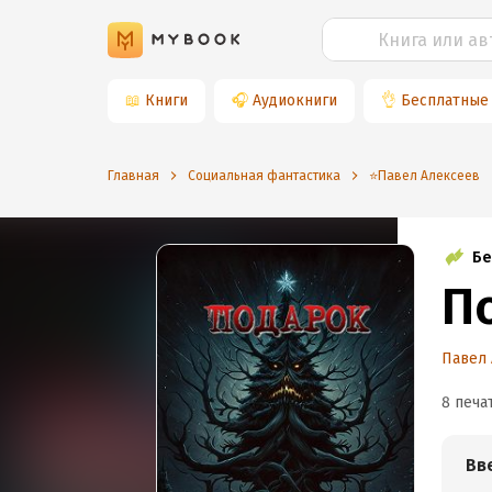
📖
Книги
🎧
Аудиокниги
👌
Бесплатные
Главная
Социальная фантастика
⭐️Павел Алексеев
Бе
П
Павел
8 печа
Вв