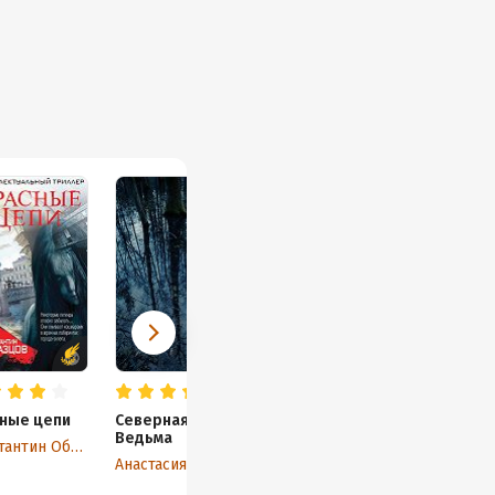
ные цепи
Северная
Мастер и Маргарита
Ведьма
Константин Образцов
Михаил Булгаков
Анастасия Иванова