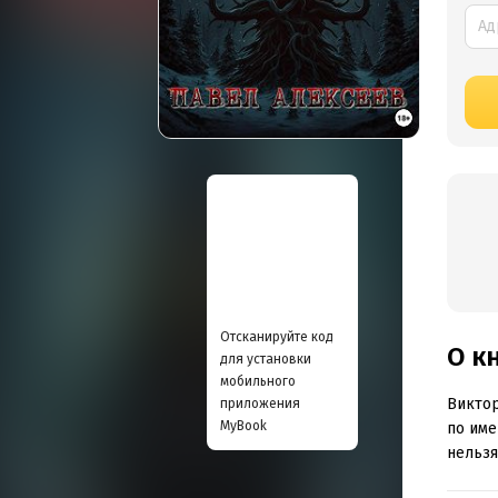
Отсканируйте код
О к
для установки
мобильного
Виктор
приложения
MyBook
по име
нельзя