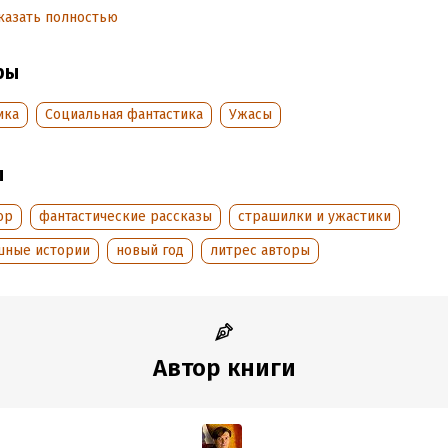
тать отрывок
казать полностью
обная информация
ры
аписания:
24 декабря 2022
Время на чтение:
1
ч.
:
14819
ика
Социальная фантастика
Ужасы
дания:
2022
оступления:
26 декабря 2022
ы
ор
фантастические рассказы
страшилки и ужастики
шные истории
новый год
литрес авторы
Автор книги