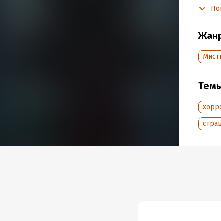
Чи
По
Подр
Жан
Дата н
Объем
Мист
Год из
Дата п
Тем
хорр
стра