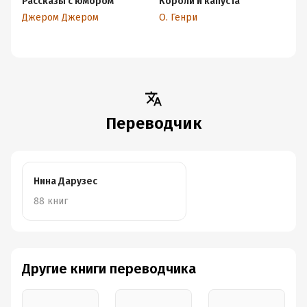
Рассказы с юмором
Короли и капуста
В
(с
Джером Джером
О. Генри
О.
Переводчик
Нина Дарузес
88 книг
Другие книги переводчика