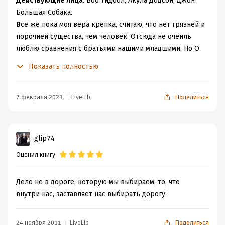
Действующие лица
: Боб Тидбол, Акула Додсон, Джон
Большая Собака.
В
се же пока моя вера крепка, считаю, что нет грязней и
порочней существа, чем человек. Отсюда не оченль
люблю сравнения с братьями нашими младшими. Но О.
Генри с помощью такого эффектного сравнения
Показать полностью
олицетворяет глубинную сущность каждого из
причастных.
Б
об Тидбол может и разбойник с большой дороги, но
7 февраля 2023
LiveLib
Поделиться
наивный Иван-Дурак, Акула Додсон несмотря на
пробивающиеся ростки совести – «
Жалко, что твоя
гнедая сломала ногу
», выбирает грязный путь и
glip74
следует в ногу со своей натурой. О Большой Собаке
Оценил книгу
было написано мало, но он всего лишь глупый и
преданный пес, который расплатился за свои грехи, не
закончив начатое.
Дело не в дороге, которую мы выбираем; то, что
внутри нас, заставляет нас выбирать дорогу.
Дело не в дороге, которую мы выбираем, а
то, что внутри нас заставляет выбирать
дорогу.
24 ноября 2011
LiveLib
Поделиться