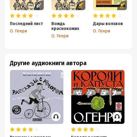
Последний лист
Вождь
Дары волхвов
Е
краснокожих
О
О. Генри
О. Генри
(
О. Генри
О
Другие аудиокниги автора