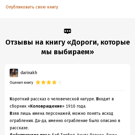
ISBN (EAN):
9785446707478
Опубликовать свою книгу
Переводчик:
Нина Дарузес
Время на чтение:
1
ч.
Отзывы на книгу «Дороги, которые
мы выбираем»
darinakh
Оценил книгу
К
ороткий рассказ о человеческой натуре.
В
ходит в
сборник «
Коловращение
» 1910 года.
В
зяв лишь имена персонажей, можно понять исход
ограбления. Да-да, именно ограбление было описано в
рассказе.