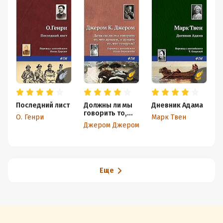
Последний лист
Должны ли мы
Дневник Адама
говорить то,
О. Генри
Марк Твен
что думаем, и
Джером Джером
О
думать то, что
говорим?
Еще