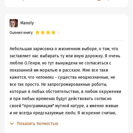
И
действительно дело ведь совершенно не в дороге, а
во внутренней борьбе. В борьбе со своими демонами,
со слабостями и пороками.
Manoly
Жизненный путь - огромная извилистая дорога
, где-то
Оценил книгу
уводит вправо, а где-то влево, а где-то приходится
делать круг и начинать все с самого начала.
Небольшая зарисовка о жизненном выборе, о том, что
Л
егко в порыве эмоций сделать неправильный выбор,
заставляет нас выбирать ту или иную дорожку. Я очень
но, если ты его делаешь намеренно, то он постепенно
люблю О.Генри, но тут вынуждена не согласиться с
начинает определять тебя.
показанной им моралью в рассказе. Мне все таки
О
дно хорошо, никогда не поздно свернуть на верный
кажется, что
человеки
- существа неоднозначные, не
путь, пойти по своей дороге.
все так просто. Не запрогромированные роботы,
Т
ак случилось и с Акулой.
которые в любых обстоятельствах, в любом окружении
Лицо Додсона мгновенно изменилось -
и при любых временах будут действовать согласно
теперь оно выражало холодную
своей "программации" мутной натуре, а именно живые
жестокость и неумолимую алчность. Душа
и не всегда предсказуемые
люди
. Я искренне считаю,
этого человека проглянула на минуту, как
выглядывает иногда лицо злодея из окна
что вокруг каждого человека задействованно
Показать полностью
почтенного буржуазного дома.
множество факторов, благодаря, вопреки которым или