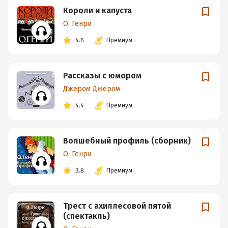
Короли и капуста
О. Генри
4.6
Премиум
Рассказы с юмором
Джером Джером
4.4
Премиум
Волшебный профиль (сборник)
О. Генри
3.8
Премиум
Трест с ахиллесовой пятой
(спектакль)