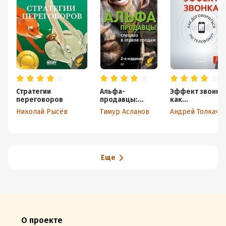
Стратегии
Альфа-
Эффект звонка:
переговоров
продавцы:
как
спецназ в
договориться п
Николай Рысёв
Тимур Асланов
Андрей Толкаче
отделе продаж
телефону?
Еще
О проекте