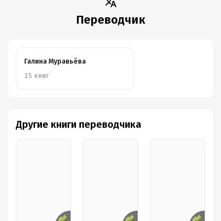
умеренными: сделав один раз во благо народа и
государства, государю не надо прибегать к ней каждый
Переводчик
раз, когда возникают проблемы (то есть
злоупотреблять ими). Нельзя бороться против оружия
только щитом, защита продержится недолго, поэтому
всегда должны быть вторые варианты, скажем, план
Галина Муравьёва
«Б». Государю важно предусмотреть всё, что может
15 книг
вызвать жестокость (обиды, конфликтные настроения
в обществе), и в зависимости от того, какие обиды
могут быть — решать, стоит ли прибегать к жестокости
или нет. Если их будет много, то они будут множиться
Другие книги переводчика
каждый день. Если их наносить, надо все разом, не
растягивать во времени и количеству, иначе это
обернется бедой для народа. К
ак можно удержать
новоприобретённые территории?
Стоит сказать, что
завоеванные владения удержать нетрудно, если там, на
той земле, люди не знали свободы и не жили при
«свободных» законах. Для того, чтобы утвердить там
свою власть, государю надо искоренить род прежнего