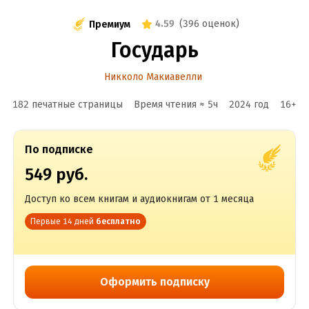
4.59
(
396 оценок
)
Премиум
Государь
Никколо Макиавелли
182 печатные страницы
Время чтения ≈
5
ч
2024
год
16
+
По подписке
549 руб.
Доступ ко всем книгам и аудиокнигам от 1 месяца
Первые 14 дней
бесплатно
Оформить подписку