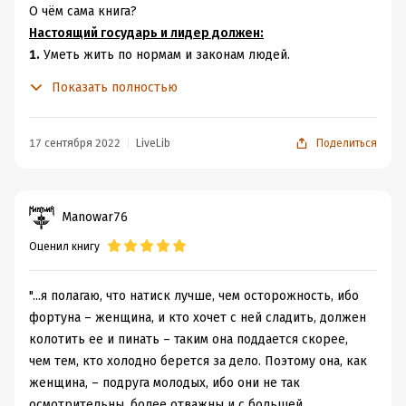
О чём сама книга?
Настоящий государь и лидер должен:
1.
Уметь жить по нормам и законам людей.
2.
Уметь жить по животным законам, что зачастую
Показать полностью
более важно.
–
Быть лисой, которая видит в кустах змей,
–
И быть львом, которому не страшны волки.
17 сентября 2022
LiveLib
Поделиться
Настоящий лидер – хитрый лидер.
Настоящий лидер – прагматичный лидер.
Не путайте это с алчностью или мелочностью. Знаете,
Manowar76
за это порекали Ницше, это постулирование главного
Оценил книгу
человеческого инстинкта «ВОЛИ К ВЛАСТИ». Но сама
воля к власти, воля выбиться, социальный инстинкт –
не является злом. Зло же это лишь в глазах людей,
"...я полагаю, что натиск лучше, чем осторожность, ибо
поскольку общество испытывает первородный страх к
фортуна – женщина, и кто хочет с ней сладить, должен
Макиавеллистам, они порицаются везде.
колотить ее и пинать – таким она поддается скорее,
Но так ли это плохо? Давайте разбираться.
чем тем, кто холодно берется за дело. Поэтому она, как
БЫТЬ ГОТОВЫМ И НЕ ДАТЬ ПОДГОТОВИТЬСЯ ДРУГОМУ.
женщина, – подруга молодых, ибо они не так
ПОЛЬЗОВАТЬСЯ ДОВЕРИЕМ И МЕНЬШЕ ДОВЕРЯТЬ
осмотрительны, более отважны и с большей