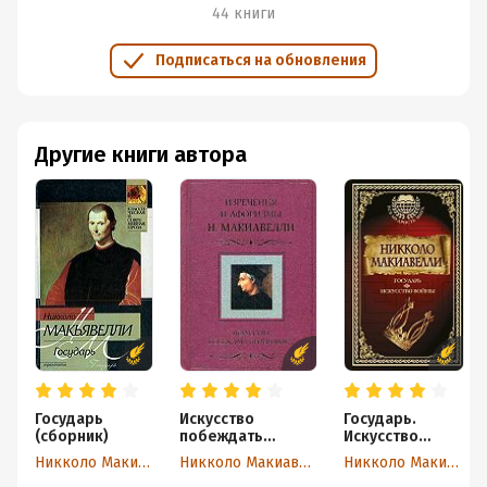
власти правителя (правитель — посланник Бога на
44 книги
земле) и всё трактовалось Канонами той или иной
Подписаться на обновления
религии (в частности, мы говорим о христианстве, а
именно о католицизме), то здесь Н. Макиавелли сделал
настоящий прорыв в изучении и исследовании
политики: он построил не «божественное
Другие книги автора
государство», как многие делали до него, а
«человеческое государство», где всё зависит от
установок, действий, характера, способностей самого
человека. Дальше, я хочу остановиться на идеях Н.
Макиавелли, но я не буду подробно расписывать их так
как на это уйдёт слишком много времени (обсуждать
можно долго, очень долго).К
акие бывают формы
правления, по мнению Н. Макиавелли?
Все
государства делятся на республики и монархии
(принципаты); в свою же очередь монархии бывают
Государь
Искусство
Государь.
наследственными или новыми (Н. Макиавелли по
(сборник)
побеждать
Искусство
большей части будет обращаться именно к новым
противника.
войны
Никколо Макиавелли
Никколо Макиавелли
Никколо Макиавелли
Изречения и
государствам, к новым государям). Новые территории