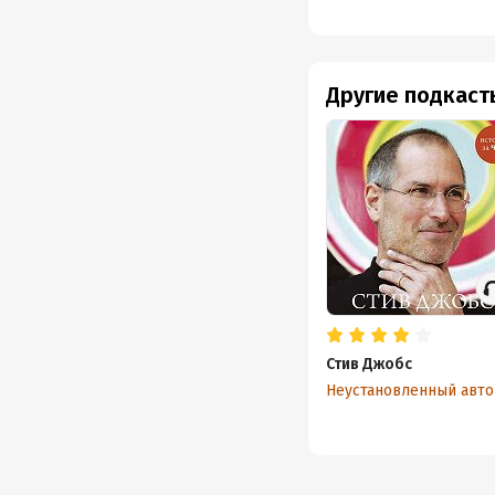
10.30 
12.50 
14.20 
Другие подкаст
16.00 
17.20 
20.50 
22.30 
надеж
25.09 
26.40 
Стив Джобс
28.50 
Неустановленный авт
29.30 
30.10 