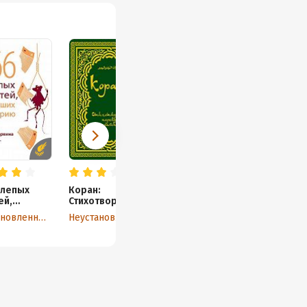
ора
елепых
Коран:
ей,
Стихотворный
ших в
перевод
Неустановленный автор
Неустановленный автор
ию. Премия
на
ает