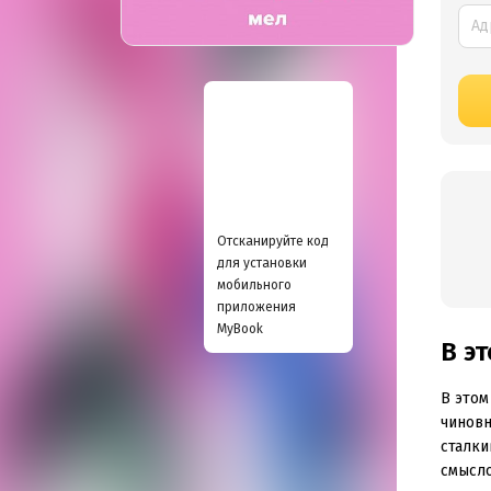
Отсканируйте код
для установки
мобильного
приложения
MyBook
В э
В этом
чиновн
сталки
смысло