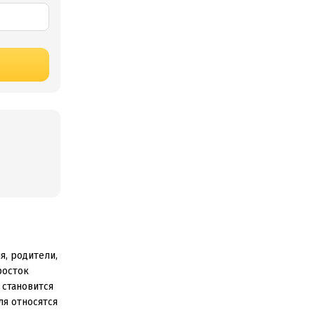
я, родители,
росток
 становится
ля относятся