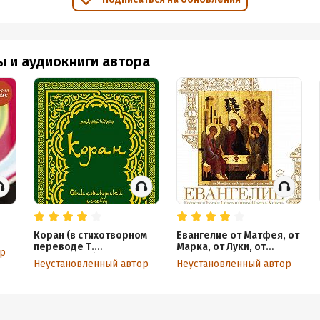
Благодаря ЕГЭ учителям и ученикам есть против кого дружить
Люди, которые придумали ЕГЭ, никогда не бывали в школах!
За то, что ты неправильно заполнил бланк, ты можешь потерять б
ы и аудиокниги автора
Родители меня не трогают, иначе я просто взорвусь
Это просто зубрёжка!
Чтобы сдать ЕГЭ, выбирайте общагу – проще только география
Давайте-ка вы здраво будете себя оценивать! Как учителя убивают
ды сдать экзамен хорошо
Ваше поколение вообще не читает! Да и мир вообще рухнет
Абсолютно все занимаются с репетиторами
Коран (в стихотворном
Евангелие от Матфея, от
переводе Т.
Марка, от Луки, от
Школа готовит на 75 баллов, а остальное, ребята, это ваши амбици
ор
Шумовского)
Иоанна
Неустановленный автор
Неустановленный автор
Хочу сотку, но если получу 75 по математике, то я «боженька»
Вопрос от Юрия Дудя: сколько стоит подготовиться к ЕГЭ?