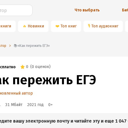
Что выбрать
Би
 книги
🔥
Новинки
❤️
Топ книг
🎙
Топ аудиокниг
втор
📚«Как пережить ЕГЭ»
0
(
0 оценок
)
сплатно
ак пережить ЕГЭ
новленный автор
.
31 Мбайт
2021
год
0
+
едите вашу электронную почту и читайте эту и еще 1 047 