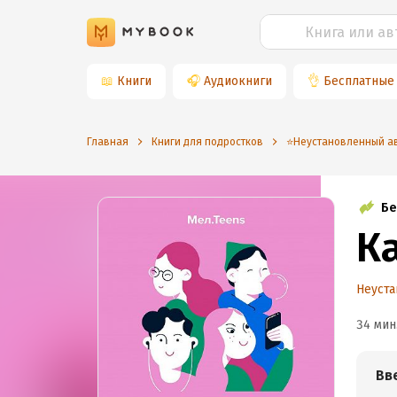
📖
Книги
🎧
Аудиокниги
👌
Бесплатные
Главная
Книги для подростков
⭐️Неустановленный а
Бе
К
Неуста
34 мин
Вв