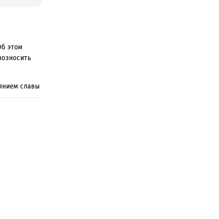
Об этом
возносить
янием славы
дствовать
латокудрого
вшего ни