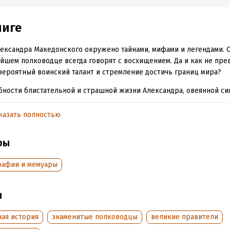
ниге
ександра Македонского окружено тайнами, мифами и легендами. 
йшем полководце всегда говорят с восхищением. Да и как не пре
вероятный воинский талант и стремление достичь границ мира?
ности блистательной и страшной жизни Александра, овеянной си
ченной чудовищной жестокостью, известны не всем. Жажда госпо
ром и завоевать неограниченную власть превратила отважного з
казать полностью
ндра, любимого ученика Аристотеля, в кровавого тирана, не щади
, ни друзей.
ры
рафии и мемуары
обная информация
аписания:
1 января 2015
ISBN (EAN):
9785389102590
ы
:
99981
Время на чтение:
2
ч.
дания:
2025
ная история
знаменитые полководцы
великие правители