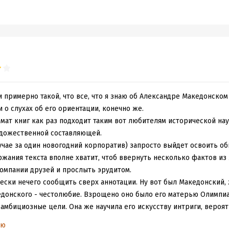
 примерно такой, что все, что я знаю об Александре Македонском -
и о слухах об его ориентации, конечно же.
мат книг как раз подходит таким вот любителям исторической наук
удожественной составляющей.
лучае за один новогодний корпоратив) запросто выйдет освоить о
жания текста вполне хватит, чтоб ввернуть несколько фактов из
компании друзей и прослыть эрудитом.
ески нечего сообщить сверх аннотации. Ну вот был Македонский, 
едонского - честолюбие. Взрощено оно было его матерью Олимпиа
мбициозные цели. Она же научила его искусству интриги, вероят
 талантливым политиком. Хотела сказать, что, к сожалению, боле
ью