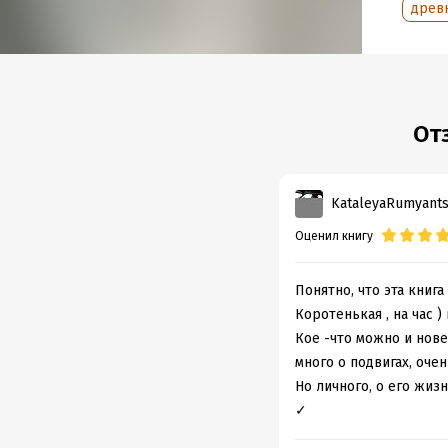
древ
От
KataleyaRumyant
Оценил книгу
Понятно, что эта книг
Коротенькая , на час )
Кое -что можно и нове
много о подвигах, очен
Но личного, о его жизн
✓