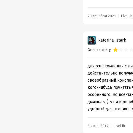
не позволило ему дожи
обязательным условием
завоевать еще больше
20 декабря 2021
LiveLib
божественное происхо
Читатель проведет час
увлекательной из-за 
katerina_stark
Рекомендую для общего
Оценил книгу
посадку на рейс.
для ознакомления с ли
действительно получае
своеобразный конспек
кого-нибудь почитать 
особенного. Но все-та
домыслы (тут и волше
удобный для чтения в 
6 июля 2017
LiveLib