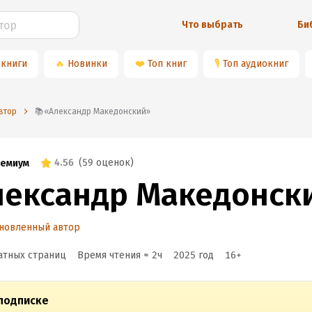
Что выбрать
Би
 книги
🔥
Новинки
❤️
Топ книг
🎙
Топ аудиокниг
втор
📚«Александр Македонский»
4.56
(
59 оценок
)
емиум
лександр Македонск
новленный автор
атных страниц
Время чтения ≈
2
ч
2025
год
16
+
подписке