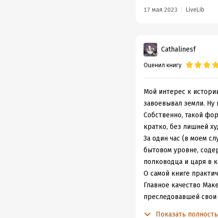
17 мая 2023
LiveLib
Cathalinesf
Оценил книгу
Мой интерес к истории
завоевывал земли. Ну 
Собственно, такой фор
кратко, без лишней х
За один час (в моем с
бытовом уровне, содер
полководца и царя в 
О самой книге практич
Главное качество Мак
преследовавшей свои а
матери Александр стал
Показать полност