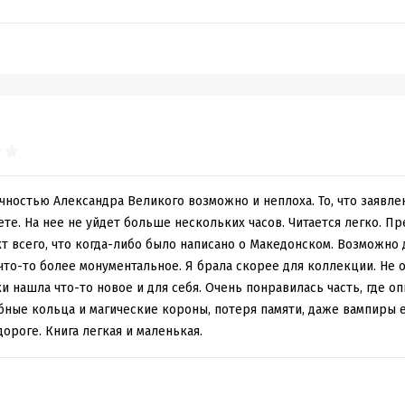
ть хотя бы до сорока, но знаете, там такое время было, может, ч
, и если б не это - то убили бы Саню еще в отрочестве. А так по
 территории и подчинить еще больше народов, жестокость и вер
ждение навсегда вписало Македонского в анналы истории.
 за несложной географией, россыпью греческих и не только имен
динамичности повествования жизненной истории великого завоева
 кругозора или ж провести с пользой время где-то в очереди к 
чностью Александра Великого возможно и неплоха. То, что заявле
те. На нее не уйдет больше нескольких часов. Читается легко. Пр
т всего, что когда-либо было написано о Македонском. Возможно
что-то более монументальное. Я брала скорее для коллекции. Не 
ки нашла что-то новое и для себя. Очень понравилась часть, где 
бные кольца и магические короны, потеря памяти, даже вампиры е
дороге. Книга легкая и маленькая.