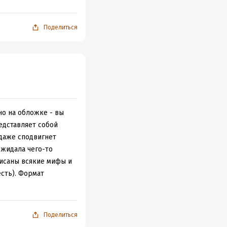
естолюбие было
стоянное стремление
а в свое
Поделиться
 и довольно
теля древности.
терапевту или на
но на обложке - вы
едставляет собой
 даже сподвигнет
ожидала чего-то
описаны всякие мифы и
сть). Формат
Поделиться