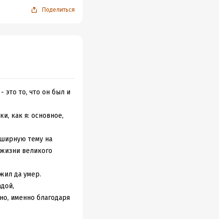
Поделиться
 это то, что он был и
и, как я: основное,
бширную тему на
 жизни великого
жил да умер.
дой,
но, именно благодаря
зненное честолюбие и