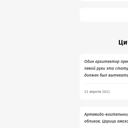
Ци
Один архитектор пред
левой руки эта стату
должен был вытекать
21 апреля 2021
Артемида-воительница 
обликов. Царица амаз