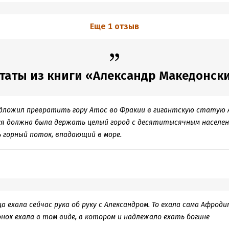
Еще 1 отзыв
таты из книги «Александр Македонск
ложил превратить гору Атос во Фракии в гигантскую статую А
я должна была держать целый город с десятитысячным населени
 горный поток, впадающий в море.
ехала сейчас рука об руку с Александром. То ехала сама Афроди
онок ехала в том виде, в котором и надлежало ехать богине