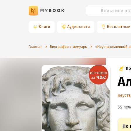
📖
Книги
🎧
Аудиокниги
👌
Бесплатные
Главная
Биографии и мемуары
⭐️Неустановленный а
Пр
А
Неуста
55 печ
По 