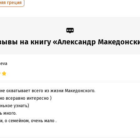
няя греция
зывы на книгу «Александр Македонск
seva
а не охватывает всего из жизни Македонского.
 но всеравно интересно )
нькое узнать)
ь много.
и, о семейном, очень мало .