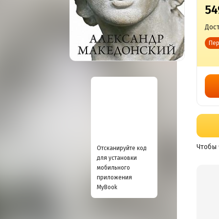
54
Дост
Пер
Чтобы 
Отсканируйте код
для установки
мобильного
приложения
MyBook