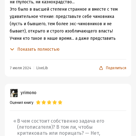
ни глупость, ни казнокрадство...
Это было в высшей степени странное и вместе с тем
удивительное чтение: представьте себе чиновника
(пусть и бывшего, тем более экс-чиновников и не
бывает), открыто и строго изобличающего власть!
Учини кто такое в наше время... а даже представить
страшно, не буду представлять...
Показать полностью
Рязанский и тверской вице-губернатор пишет
ярчайшую политическую сатиру про любвеобильных
политиков с фаршированными головами, летающих по
7 июля 2024
LiveLib
Поделиться
воздуху, главным своим достижением считающих
внедрение в обиход жителей горчицы... Уже за одно
это - не за написание книги, нет, мало ли прекрасных
yrimono
романов пишется на Руси, а за невиданную смелость! -
Оценил книгу
Салтыкову-Щедрин положен памятник, коих, уверена, и
без того огромное множество, рассеянных по России-
матушке...
В чем состоит собственно задача его
Люблю периодически с помощью книг совершать
(летописателя)? В том ли, чтобы
критиковать или порицать? — Нет,
путешествия во времени - удобно, комфортно,