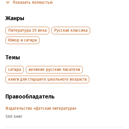
Показать полностью
Подробная информация
Дата написания:
1 января 1870
Жанры
Объем:
500350
Литература 19 века
Русская классика
Год издания:
2024
Дата поступления:
6 сентября 2017
Юмор и сатира
ISBN (EAN):
9785080051067
Время на чтение:
7
ч.
Темы
сатира
великие русские писатели
книги для старшего школьного возраста
Правообладатель
Издательство «Детская литература»
560 книг