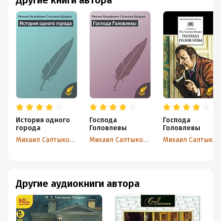
Другие книги автора
История одного
Господа
Господа
города
Головлевы
Головлевы
Михаил Салтыков-Щедрин
Михаил Салтыков-Щедрин
Михаил Салтыков-Щедрин
Другие аудиокниги автора