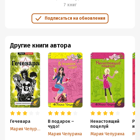
7 книг
Подписаться на обновления
Другие книги автора
Гечевара
В подарок –
Ненастоящий
Ром
чудо!
поцелуй
исп
Мария Чепурина
Мария Чепурина
Мария Чепурина
Мар