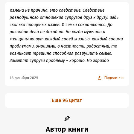
кое-что предприму, а утром тебе позвоню. Ты главное
не забивай себе голову страшилками, ложись спать.
Измена не причина, это следствие. Следствие
Утром я в любом случае тебе позвоню. И он
равнодушного отношения супругов друг к другу. Ведь
отключился. Лена попыталась успокоиться, но не
сколько прощёных измен. И семьи сохраняются. До
смогла. Она знала адрес квартиры Андрея и не
разводов дело не доходит. Но когда мужчина и
удержалась. Прямо ночью помчалась
женщины живут каждый своей жизнью, каждый своими
проблемами, эмоциями, в частности, радостями, то
возникает трещина способная разрушить семью.
Заметят супруги проблему – хорошо. Но гораздо
13 декабря 2025
Поделиться
Еще 96 цитат
Автор книги