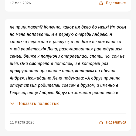
не в его правилах выключать телефон. Давай я сейчас
17 мая 2026
Поделиться
кое-что предприму, а утром тебе позвоню. Ты главное
не забивай себе голову страшилками, ложись спать.
Утром я в любом случае тебе позвоню. И он
не принимают!? Конечно, какое им дело до меня! Им всем
отключился.
на меня наплевать. И в первую очередь Андрею. Я
столько пережила в разлуке, а он даже не пожелал со
мной увидеться!» Лена, разочарованная равнодушием
семьи, ближе к полуночи отправилась спать. Но, сон не
шёл. Она смотрела в потолок, и в который раз
прокручивала признание отца, которым он обелил
Андрея. Неожиданно Лена подумала: «А вдруг причина
отсутствия родителей совсем в другом, а именно в
Георгии, отце Андрея. Вдруг он заманил родителей в
ловушку!?» Она быстро вскочила с кровати и, отыскав
Показать полностью
телефон, набрала номер начальника охраны магазина.
Но сонный голос на том конце телефонной связи её не
успокоил: – Лена, я не знаю, где твой отец. К тому же,
11 марта 2026
Поделиться
не в его правилах выключать телефон. Давай я сейчас