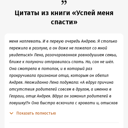
Цитаты из книги «Успей меня
спасти»
меня наплевать. И в первую очередь Андрею. Я столько
пережила в разлуке, а он даже не пожелал со мной
увидеться!» Лена, разочарованная равнодушием семьи,
ближе к полуночи отправилась спать. Но, сон не шёл.
Она смотрела в потолок, и в который раз
прокручивала признание отца, которым он обелил
Андрея. Неожиданно Лена подумала: «А вдруг причина
отсутствия родителей совсем в другом, а именно в
Георгии, отце Андрея. Вдруг он заманил родителей в
ловушку!?» Она быстро вскочила с кровати и, отыскав
телефон, набрала номер начальника охраны магазина.
Показать полностью
Но сонный голос на том конце телефонной связи её не
успокоил: – Лена, я не знаю, где твой отец. К тому же,