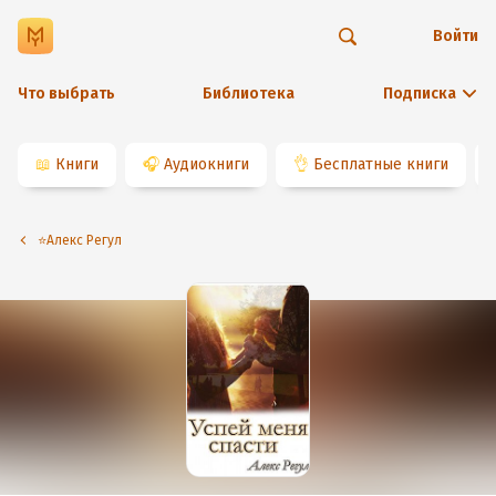
Войти
Что выбрать
Библиотека
Подписка
📖
Книги
🎧
Аудиокниги
👌
Бесплатные книги
⭐️Алекс Регул