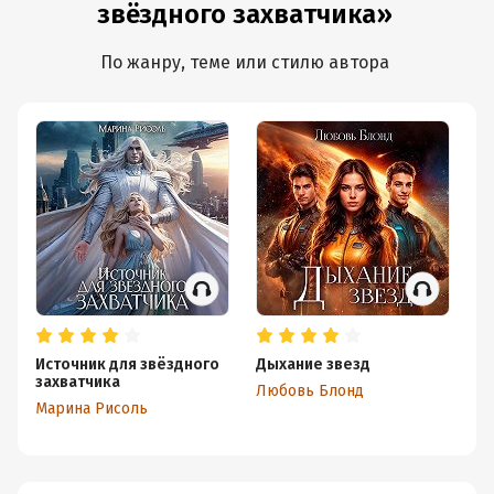
звёздного захватчика»
По жанру, теме или стилю автора
Источник для звёздного
Дыхание звезд
Со
захватчика
п
Любовь Блонд
Марина Рисоль
Ан