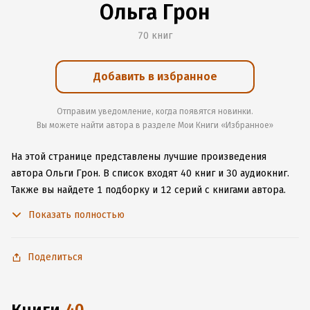
Ольга Грон
70 книг
Добавить в избранное
Отправим уведомление, когда появятся новинки.
Вы можете найти автора в разделе Мои Книги «Избранное»
На этой странице представлены лучшие произведения
автора Ольги Грон.
В список входят 40 книг и 30 аудиокниг.
Также вы найдете 1 подборку и 12 серий с книгами автора.
Изучите более 295 отзывов о творчестве автора и начните
Показать полностью
читать или слушать книги Ольги Грон онлайн прямо на сайте,
установите наше удобное приложение для iOS или Android,
чтобы не расставаться с любимыми произведениями даже
Поделиться
без подключения к интернету.