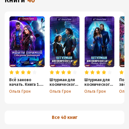
книги
40
Всё заново
Штурман для
Штурман для
Попа
начать. Книга 1.
космического
космического
звёз
Найти принца,
демона.
демона. Тайна
захв
Ольга Грон
Ольга Грон
Ольга Грон
Ольг
обыграть
Гравитация
Аридена
диктатора
между нами
Все 40 книг