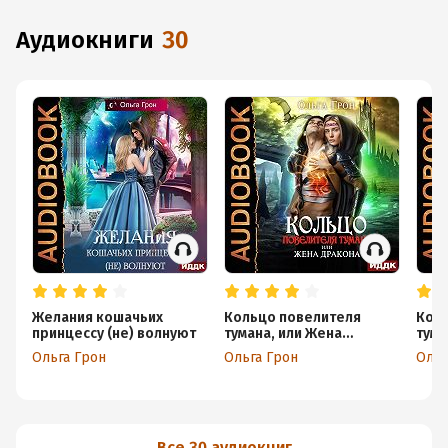
аудиокниги
30
Желания кошачьих
Кольцо повелителя
Кол
принцессу (не) волнуют
тумана, или Жена
тума
дракона
дра
Ольга Грон
Ольга Грон
Ольг
Все 30 аудиокниг