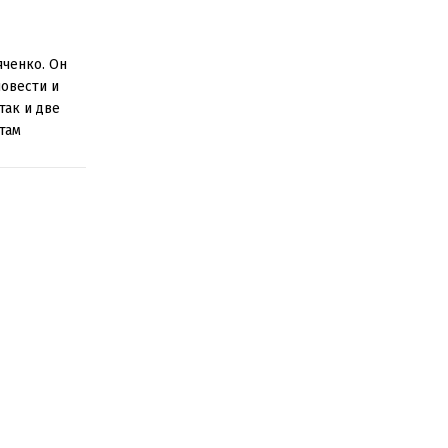
яченко. Он
повести и
так и две
там