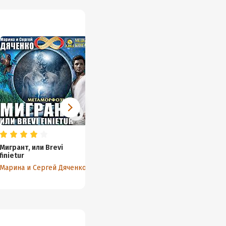
Мигрант, или Brevi
Vita Nostra. Работа над
Долина
finietur
ошибками
Марина
Марина и Сергей Дяченко
Марина и Сергей Дяченко