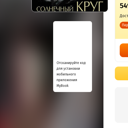
54
Дост
Пер
Отсканируйте код
для установки
мобильного
приложения
MyBook