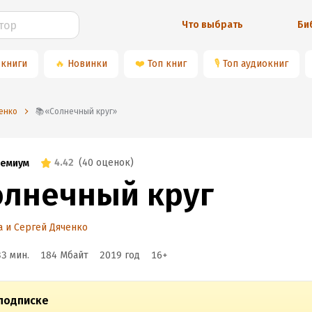
Что выбрать
Би
 книги
🔥
Новинки
❤️
Топ книг
🎙
Топ аудиокниг
енко
📚«Солнечный круг»
4.42
(
40 оценок
)
емиум
олнечный круг
 и Сергей Дяченко
33 мин.
184 Мбайт
2019
год
16
+
подписке