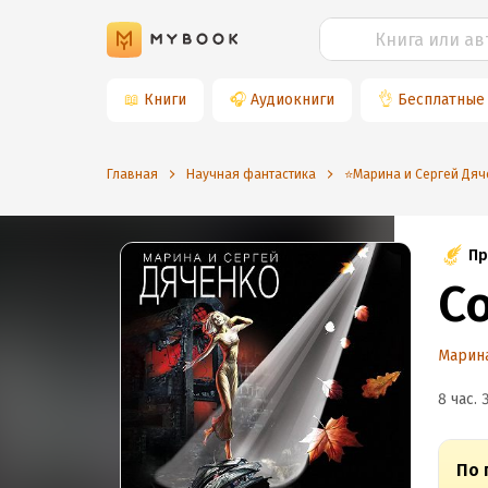
📖
Книги
🎧
Аудиокниги
👌
Бесплатные
Главная
Научная фантастика
⭐️Марина и Сергей Дяч
Пр
С
Марина
8 час. 
По 