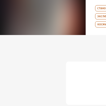
стан
эксп
косм