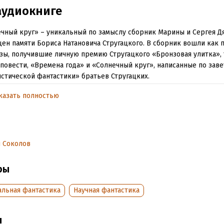
аудиокниге
чный круг» – уникальный по замыслу сборник Марины и Сергея Д
ен памяти Бориса Натановича Стругацкого. В сборник вошли как 
зы, получившие личную премию Стругацкого «Бронзовая улитка», 
повести, «Времена года» и «Солнечный круг», написанные по заве
стической фантастики» братьев Стругацких.
казать полностью
обная информация
аписания:
1 января 2019
дания:
2019
 Соколов
оступления:
9 августа 2023
ры
альная фантастика
Научная фантастика
ы