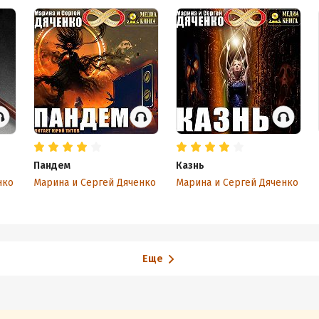
Пандем
Казнь
нко
Марина и Сергей Дяченко
Марина и Сергей Дяченко
Еще