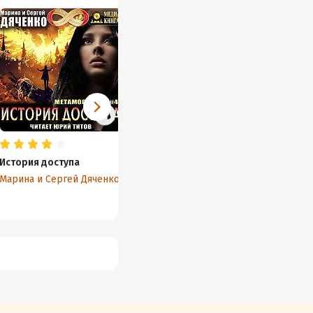
История доступа
Луч
Долина
Марина и Сергей Дяченко
Марина и Сергей Дяченко
Марина