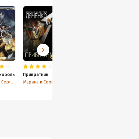
король
Привратник
Марина и Сергей Дяченко
Марина и Сергей Дяченко