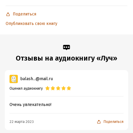
более 19 ролей в фильмах и сериалах, в том числе
«Ивановы-Ивановы», «Челночницы», «Отель Элеон»,
Поделиться
«Викинг», «Перевозчик», «УГРО. Простые парни», «Москва.
Опубликовать свою книгу
Три вокзала», «На игре» и др.
© & ℗ ООО «МедиаКнига», 2019
Подробная информация
Отзывы на аудиокнигу «Луч»
Дата написания:
1 января 2019
Год издания:
2019
balash...@mail.ru
Дата поступления:
23 декабря 2024
Оценил аудиокнигу
Очень увлекательно!
22 марта 2023
Поделиться