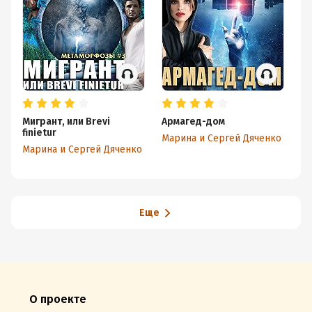
Мигрант, или Brevi
Армагед-дом
Ис
finietur
Марина и Сергей Дяченко
Ма
Марина и Сергей Дяченко
Еще
О проекте