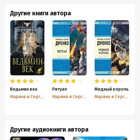
В дальнейшем оказывается, что наша девчонка
особенная (правда, непонятно чем), и посему ей нужно
Другие книги автора
ехать учиться в институт в далеком городе. Потому что
нужно. И вот *наконец* перед нами разворачивается
картина этого обучения. Три долгих года молодое
создание будет испытывать лишения, издевательства
преподавателей и сокурсников, брожение чувств к
противоположному полу, страшные нагрузки на
нервную систему, учебные перегрузки, ...чтобы прийти
к своему Призванию. И здесь, казалось бы, все
нормально - все так и должно быть, если мы говорим о
юном / молодом поколении людей в процессе
Ведьмин век
Ритуал
Медный король
П
становления личности...
Марина и Сергей Дяченко
Марина и Сергей Дяченко
Марина и Сергей Дяченко
....но Дяченко всё портят. Во-первых, своими
нижепоясными репликами
. Думается, они призваны
вызывать некоторый культурный шок (за который в
советское время, наверное, супружеской чете
Другие аудиокниги автора
устроили бы экскурсию на Колыму, а в наше время уже
все можно, чо) - девочка, ходящая зимой в туалет под