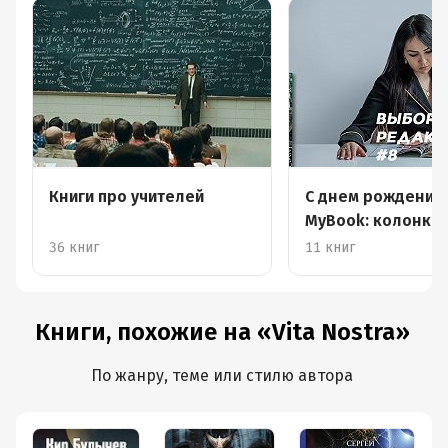
должна (ведь правда?) ради чего-то учиться, но и
влюбляться, заниматься сексом, чувствовать, постигать,
узнавать. Этого в книге вообще нет. Ни описаний, ни
лепестков сакуры, ни красиво падающих в грустные
моменты капель дождя, я уж не знаю, что там еще.
Ничего. Как будто если о чувствах юной женщины
писал бесчувственный мущщино. Есть только
некоторая Е.Х., ради которой все студенты должны в
Книги про учителей
С днем рождения,
казарменном стиле выполнять приказы и не думать ни
MyBook: колонка
о чем. Мол, делай, потому что надо. Делай, потому что
главного редакто
сказано. Учись, детка. Ради самого обучения, конечно, а
36 книг
11 книг
ты что хотел.
В-четвертых
, авторам таки всё-равно удается
потихоньку складывать интересный мир, учитывая
Книги, похожие на «Vita Nostra»
жанр "городская фантастика", но только он начинается
вырисовываться, как оппля - и книга закончилась.
По жанру, теме или стилю автора
Привет.
В конце истории Дяченко делают своеобразный
пируэт, пытаясь вывести все к постижению юным