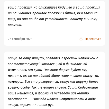
раза. Три года. Путь, пройденный Сашей, от человека
какого_там_еще посыла прочитанного произведения.
при ходьбе вы можете переносить центр тяжести
ваша проекция на ближайшее будущее и ваша проекция
до спойлера.
Российская фантастика последнего времени болеет
чуть вперед или чуть назад… Сашка побежала по снегу
на ближайшее прошлое посажены ближе, чем глаза на
Метаморфозы - путь, который невозможно прервать.
донцовостью почти на все свои сто процентов. Не
– то опережая себя на мгновение, то отставая. Я
лице, но они придают устойчивость вашему личному
Человек от рождения до старости неизбежно меняется,
стоит вдаваться в подробности, почему всё так, -
была! Я буду! Белыми искрами вспыхивал снег; Сашкина
времени.
пусть не так радикально как Саша Самохина, но кто
пачкаться совестью издательских домов никто не хо.
тень сделалась короткой и упала под ноги, потом
может сказать, что он остался таким же, как и год
Так о чем это я? А о том, что с момента прочтения книги
уползла вперед и все удлинялась по мере того, как
22 сентября 2025
Поделиться
назад? Я не могу. Я больше не знаю, что еще сказать об
прошла, фактически всего неделя, даже меньше - но
Сашка удалялась от фонаря. Дворник смотрел ей вслед.
этой книге. Я согласна с отрицательными рецензиями:
образы, основные перепетии сюжета, за исключением,
многое в книге коробит, что-то не прописано совсем,
конечно, пары важных сюжетных моментов, уже не
что-то прописано без нужды четко. Я согласна с тем,
вспомнить - при том, что читать было достаточно
вдруг, за одну минуту, сделался взрослым человеком с
что финал слит, некоторые персонажи не раскрыты, и
любопытно. В чем же проблема? А в том, что нельзя
соответствующей комплекцией и физиологией.
вообще ой-ей. Но я согласна и с положительными
ТАК писать книги. И не надо здесь бравировать
Изменилась его суть. Прежняя форма будет ему
рецензиями тоже: серенькая атмосфера дождливости,
фантастическими премиями - дело в другом. "Vita
мешать, вы не находите? Маленькое тельце, ползунки,
несмотря на это динамичный сюжет, книга уносит в
Nostra", по своей сути - это роман, предназначающийся
памперс… Все это разорвется, выпуская наружу более
себя так, что вынырнуть оттуда очень трудно, а только
для молодого поколения, роман взросления, недаром
зрелую особь. Так и в вашем случае, Саша. Содержание
такие книги я заношу в избранное. Так что, да, я заношу
цикл назван "Метаморфозы". По общему замыслу, в
ваше меняется, и форма не успевает адекватно
Вита Ностру в избранное, и чудовищно жалею, что не
конце истории должно быть совсем не то, что было в
реагировать… Отсюда мелкие неприятности в виде
могу читать продолжение вотпрямщасжи.
начале - и к этому самому концу за ручку должен
чешуи, перьев и лишних рук.