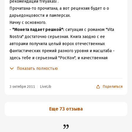
непонятность, превращение человека в собственную
и мог заснуть мой двухмесячный сын, намучившись от
рекомендации freyakasi .
тень, проекцию.
колик и аллергии. Тот самый звук, под который только
Прочитана-то прочитана, а вот рецензия будет о о
Если мир - это текст, то и люди в нем - слова,
и могла я прекратить реветь, расставшись со своим
дарьедонцовости и памперсах.
грамматические конструкции и функции. И опять же
навсегда в мужском обличье. Белый шум, вслушиваясь
Начну с основного.
непреклонность и неизбежность. Но самый большой
в который, можно ненароком услышать ближайшее
-
*Монета падает решкой*:
ситуация с романом "Vita
кошмар в том, что всё это, лишь с небольшими
будущее. Все у тебя будет хорошо. Или плохо. На один
Nostra" достаточно серьезная. Книга заодно с ее
вариациями мне пришлось прожить несколько дней
и тот же факт, можно посмотреть с разных сторон,
авторами получила целый ворох отечественных
назад. Вы знаете, как леденеет кровь, когда сначала
главное смотреть.
фантастических премий разного уровня и масштаба -
слышишь нечто в реальности, а через несколько часов
Или бы я заполнила этот текст зелеными латинскими
здесь тебе и серьезный "РосКон", и качественная
читаешь эти же самые слова в книге? Ничем, кроме
буковками, стекающими вниз, вроде тех, что ползают у
премия журнала "ЕСЛИ" - "Сигма-Ф", и юная
Показать полностью
рокового и судьбоносного, я это объяснить не могу. Так
братьев Вачовски, теперь уже брата и сестры.
"Серебряная Стрела", и даже титул книги года по
что эта книга была для меня тяжела и ужасна вдвойне.
Бессмысленный гул. Бесконечный массив информации.
версии уважаемого лично мной Фантлаба. Настраивает
Надеюсь лишь на то, что именно она даст мне
Из которого проступают платоновские эйдосы (они
на нужный уровень, как минимум.
3 октября 2011
LiveLib
Поделиться
соломинку, чтобы выплыть. Надо же было - именно
нематериальны, они не могут проступать, они
-
*Монета падает орлом*:
напоминая, с другой
сейчас, ни днем раньше, когда бы я еще ничего не
проецируются), фиксируясь (деепричастие) то на
стороны, что прочитанная мной некоторое время назад
поняла и не увидела намеков, ни днем позже, когда уже
предмете (существительное), то на белых (имя
третья книга цикла "Метамофозы" - "Мигрант или Brevi
Еще 73 отзыва
было бы поздно. Саша Самохина сделала свой выбор.
признака), то красиво (имя признака действия). От
Finietur" ("Vita Nostra" открывает цикл) вызвала
Наверное, пора и мне тоже.
этого гула невозможно, просто нереально убежать. Он
абсолютно брезгливое ощущение поимения
преследует и хватает и втягивает в свой мир, эти
читательского мозга, полного отсутствия внятных идей