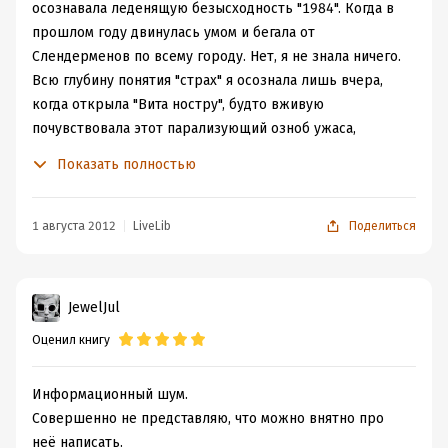
осознавала леденящую безысходность "1984". Когда в
прошлом году двинулась умом и бегала от
Слендерменов по всему городу. Нет, я не знала ничего.
Всю глубину понятия "страх" я осознала лишь вчера,
когда открыла "Вита ностру", будто вживую
почувствовала этот парализующий озноб ужаса,
ломающий волю и превращающий человека в
Показать полностью
чудовище.
"Страх делает из человека зверя. Но лишь он
способен превратить зверя в человека."
1 августа 2012
LiveLib
Поделиться
Саша Самохина не хотела такой жизни, но страх
вынудил ее повиноваться этому незнакомцу. Пошла на
поводу. Что двигало ей? Шантаж, обман, забота о
JewelJul
близких? Роковая неизбежность или критическая
Оценил книгу
вероятность? Обман повлек за собой дальнейший
обман, разрывающий череду действительности, и вот
уже делаешь шаг за грань, разделяющую миры - ты
Информационный шум.
еще живешь в старом мире, еще ходишь по его
Совершенно не представляю, что можно внятно про
улицам, но уже не принадлежишь ему, как бы ни
неё написать.