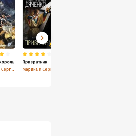
король
Привратник
Марина и Сергей Дяченко
Марина и Сергей Дяченко