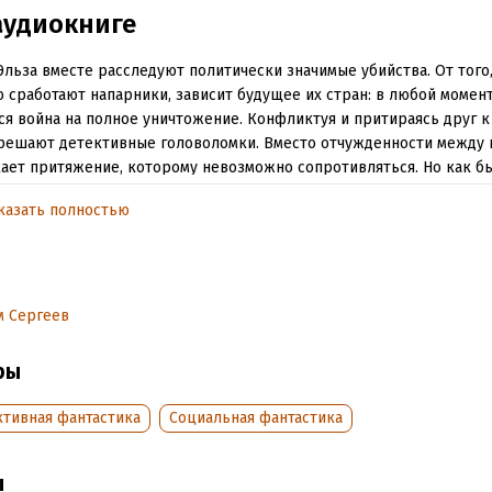
аудиокниге
Эльза вместе расследуют политически значимые убийства. От того
о сработают напарники, зависит будущее их стран: в любой момен
ся война на полное уничтожение. Конфликтуя и притираясь друг к 
решают детективные головоломки. Вместо отчужденности между 
ает притяжение, которому невозможно сопротивляться. Но как бы
ростом с многоэтажный дом, а Лео помещается у нее на ладони?
казать полностью
обная информация
аписания:
1 января 2022
м Сергеев
дания:
2022
оступления:
12 мая 2022
ры
ктивная фантастика
Социальная фантастика
ы