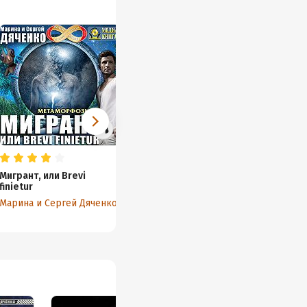
Мигрант, или Brevi
Vita Nostra. Работа над
Долина
finietur
ошибками
Марина
Марина и Сергей Дяченко
Марина и Сергей Дяченко