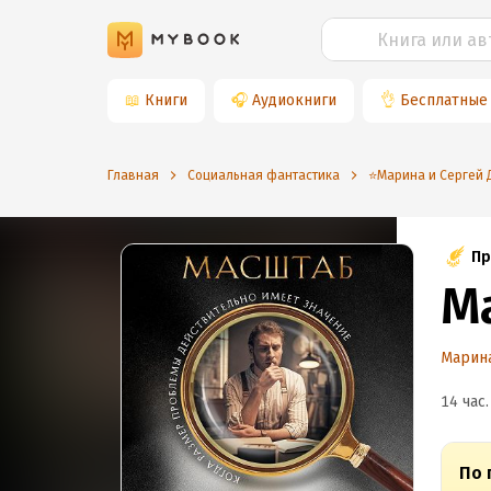
📖
Книги
🎧
Аудиокниги
👌
Бесплатные
Главная
Социальная фантастика
⭐️Марина и Сергей
Пр
М
Марина
14 час.
По 