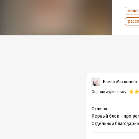
межк
расс
Елена Матюнина
Оценил аудиокнигу
Отлично.
Первый блок - про вел
Отдельной благодарно