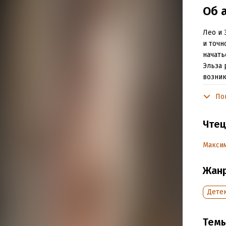
Об 
Лео и 
и точн
начать
Эльза 
возник
Эльза 
По
Подр
Чтец
Дата н
Макси
Год из
Дата п
Жан
Дете
Тем