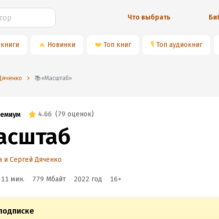
Что выбрать
Би
 книги
🔥
Новинки
❤️
Топ книг
🎙
Топ аудиокниг
 Дяченко
📚«Масштаб»
4.66
(
79 оценок
)
емиум
асштаб
 и Сергей Дяченко
 11 мин.
779 Мбайт
2022
год
16
+
подписке