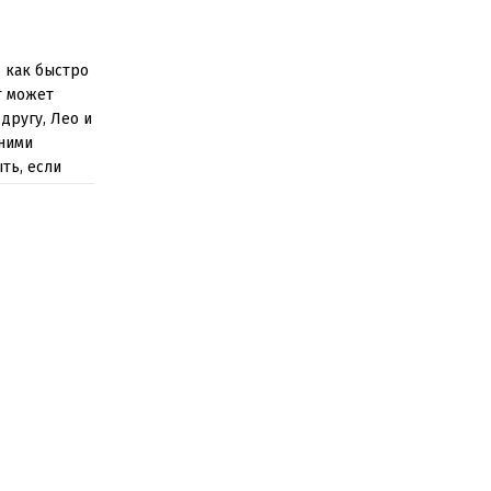
, как быстро
т может
другу, Лео и
ними
ть, если