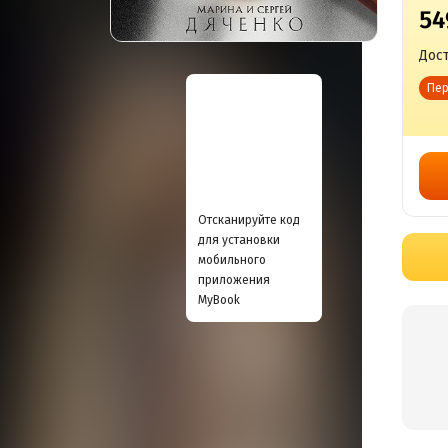
54
Дост
Пер
Отсканируйте код
для установки
мобильного
приложения
MyBook