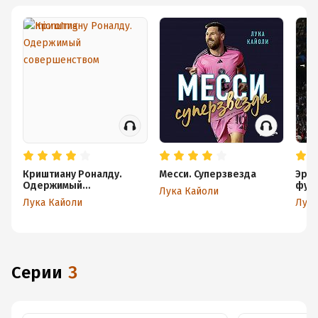
Криштиану Роналду.
Месси. Суперзвезда
Эрли
Одержимый
фут
Лука Кайоли
совершенством
Лука Кайоли
Лука
Серии
3