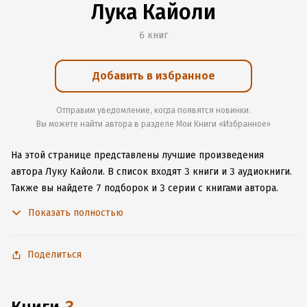
Лука Кайоли
6 книг
Добавить в избранное
Отправим уведомление, когда появятся новинки.
Вы можете найти автора в разделе Мои Книги «Избранное»
На этой странице представлены лучшие произведения
автора Луку Кайоли.
В список входят 3 книги и 3 аудиокниги.
Также вы найдете 7 подборок и 3 серии с книгами автора.
Изучите более 42 отзыва о творчестве автора и начните
Показать полностью
читать или слушать книги Луку Кайоли онлайн прямо
на сайте, установите наше удобное приложение для iOS или
Android, чтобы не расставаться с любимыми произведениями
Поделиться
даже без подключения к интернету.