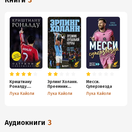
книги
3
Криштиану
Эрлинг Холанн.
Месси.
Роналду.
Преемник
Суперзвезда
Одержимый
футбольной
Лука Кайоли
Лука Кайоли
Лука Кайоли
совершенством
короны
аудиокниги
3