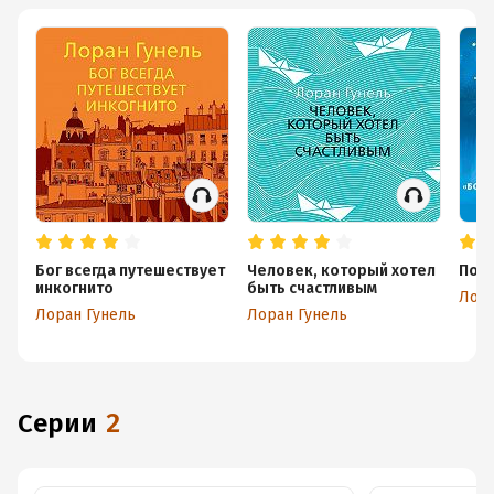
Бог всегда путешествует
Человек, который хотел
Почт
инкогнито
быть счастливым
Лора
Лоран Гунель
Лоран Гунель
Серии
2