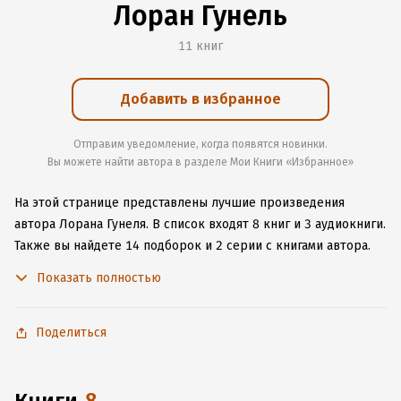
Лоран Гунель
11 книг
Добавить в избранное
Отправим уведомление, когда появятся новинки.
Вы можете найти автора в разделе Мои Книги «Избранное»
На этой странице представлены лучшие произведения
автора Лорана Гунеля.
В список входят 8 книг и 3 аудиокниги.
Также вы найдете 14 подборок и 2 серии с книгами автора.
Изучите более 595 отзывов о творчестве автора и начните
Показать полностью
читать или слушать книги Лорана Гунеля онлайн прямо
на сайте, установите наше удобное приложение для iOS или
Android, чтобы не расставаться с любимыми произведениями
Поделиться
даже без подключения к интернету.