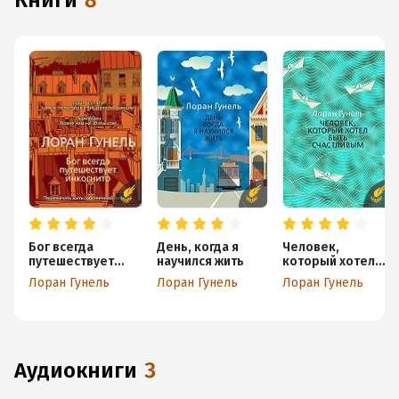
книги
8
Бог всегда
День, когда я
Человек,
путешествует
научился жить
который хотел
инкогнито
быть счастливым
Лоран Гунель
Лоран Гунель
Лоран Гунель
аудиокниги
3