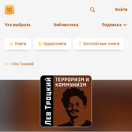
Войти
Что выбрать
Библиотека
Подписка
📖
Книги
🎧
Аудиокниги
👌
Бесплатные книги
⭐️Лев Троцкий