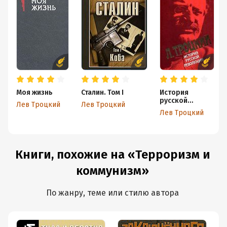
Моя жизнь
Сталин. Том I
История
русской
Лев Троцкий
Лев Троцкий
революции.
Лев Троцкий
Том I
Книги, похожие на «Терроризм и
коммунизм»
По жанру, теме или стилю автора