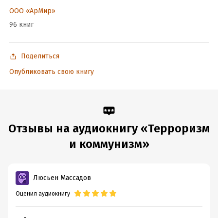
глубоких по содержанию и блистательных по форме.
ООО «АрМир»
96 книг
Подробная информация
Год издания:
2021
Поделиться
Дата поступления:
30 марта 2021
Опубликовать свою книгу
Отзывы на аудиокнигу «Терроризм
и коммунизм»
Люсьен Массадов
Оценил аудиокнигу