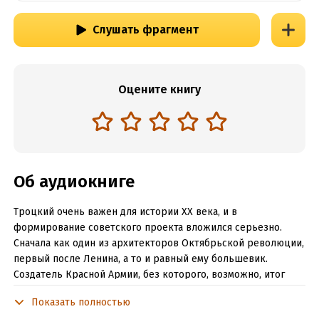
Слушать фрагмент
Оцените книгу
Об аудиокниге
Троцкий очень важен для истории XX века, и в
формирование советского проекта вложился серьезно.
Сначала как один из архитекторов Октябрьской революции,
первый после Ленина, а то и равный ему большевик.
Создатель Красной Армии, без которого, возможно, итог
Гражданской войны был бы совсем другим. В 1920-м
Показать полностью
наркомвоенмор Лев Троцкий в вагоне своего бронепоезда