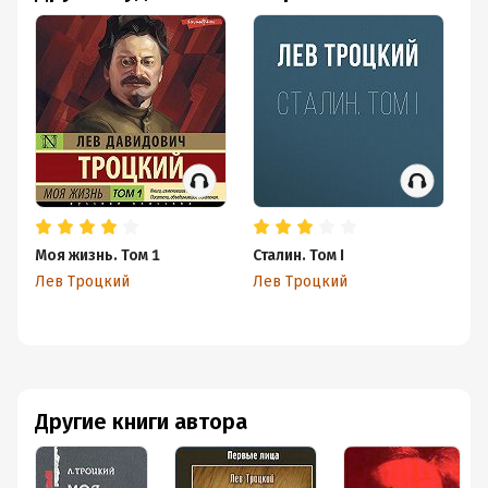
Моя жизнь. Том 1
Сталин. Том I
Ст
Лев Троцкий
Лев Троцкий
Ле
Другие книги автора