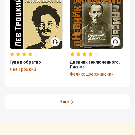
Туда и обратно
Дневник заключенного.
Ис
Письма
ре
Лев Троцкий
О
Феликс Дзержинский
Ле
Еще