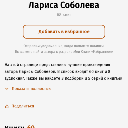
Лариса Соболева
68 книг
Добавить в избранное
Отправим уведомление, когда появятся новинки.
Вы можете найти автора в разделе Мои Книги «Избранное»
На этой странице представлены лучшие произведения
автора Ларисы Соболевой.
В список входят 60 книг и 8
аудиокниг.
Также вы найдете 3 подборки и 5 серий с книгами
автора.
Изучите более 192 отзыва о творчестве автора
Показать полностью
и начните читать или слушать книги Ларисы Соболевой
онлайн прямо на сайте, установите наше удобное
приложение для iOS или Android, чтобы не расставаться
Поделиться
с любимыми произведениями даже без подключения
к интернету.