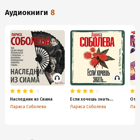
аудиокниги
8
Наследник из Сиама
Если хочешь знать…
Отр
Лариса Соболева
Лариса Соболева
Лари