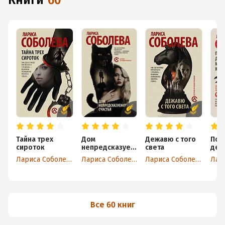
книги
60
Тайна трех
Дом
Дежавю с того
Пос
сироток
непредсказуем
света
дел
ого счастья
кил
Лариса Соболева
Лариса Соболева
Лариса Соболева
Все 60 книг