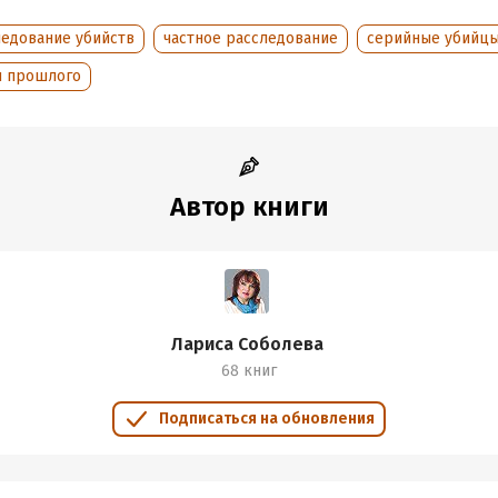
аписания:
1 января 2008
ISBN (EAN):
9785171404291
дания:
2022
ледование убийств
частное расследование
серийные убийц
оступления:
31 мая 2023
ы прошлого
Автор книги
Лариса Соболева
68 книг
Подписаться на обновления