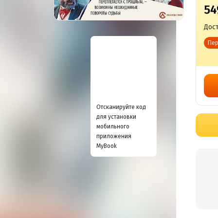
54
Дост
Пер
Отсканируйте код
для установки
мобильного
приложения
MyBook