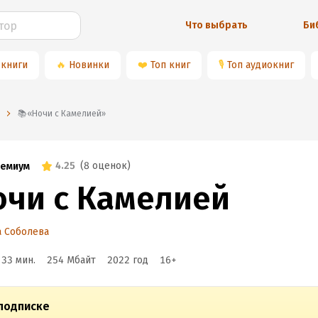
Что выбрать
Би
 книги
🔥
Новинки
❤️
Топ книг
🎙
Топ аудиокниг
📚«Ночи с Камелией»
4.25
(
8 оценок
)
емиум
очи с Камелией
 Соболева
 33 мин.
254 Мбайт
2022
год
16
+
подписке