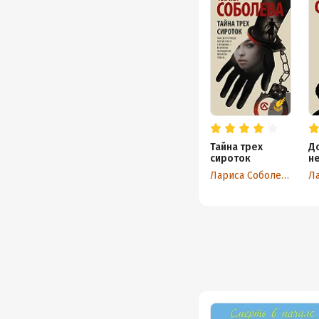
Тайна трех
Д
сироток
н
ог
Лариса Соболева