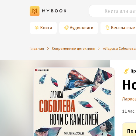
📖
Книги
🎧
Аудиокниги
👌
Бесплатные
Главная
Современные детективы
⭐️Лариса Соболева
Пр
Н
Лариса
11 час.
По 