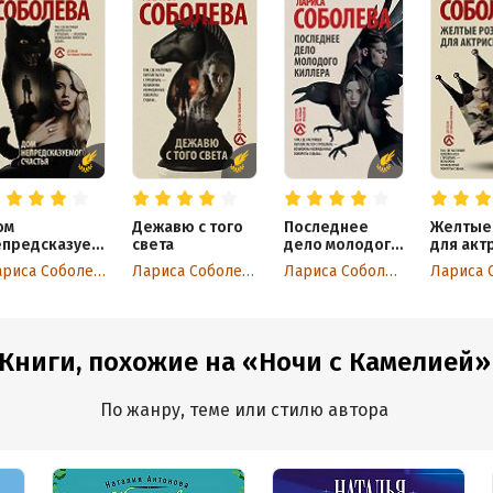
ом
Дежавю с того
Последнее
Желтые
епредсказуем
света
дело молодого
для акт
о счастья
киллера
Лариса Соболева
Лариса Соболева
Лариса Соболева
Книги, похожие на «Ночи с Камелией»
По жанру, теме или стилю автора