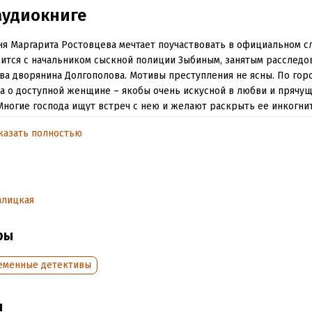
аудиокниге
я Маргарита Ростовцева мечтает поучаствовать в официальном с
ится с начальником сыскной полиции Зыбиным, занятым расследо
ва дворянина Долгополова. Мотивы преступления не ясны. По гор
а о доступной женщине – якобы очень искусной в любви и прячу
Многие господа ищут встреч с нею и желают раскрыть ее инкогнит
ем появляются еще две жертвы. Может быть, виновница убийств 
казать полностью
я – содержанка высшего ранга. Говорят, будто мужчины готовы на
клонности… Этот детективный сюжет легко ложится в канву рома
енной писательницы Софии. Потому что она сама оказывается в 
ых событий: некая дамочка убивает на дороге богатых мужчин и з
ие автомобили…
алицкая
лева Л., 2022
ры
ООО «Издательство АСТ», «Аудиокнига», 2022
еменные детективы
обная информация
ы