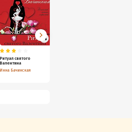
Ритуал святого
Кто там прячется во
Чарую
Валентина
мраке?
беспол
Инна Бачинская
Инна Бачинская
Татьян