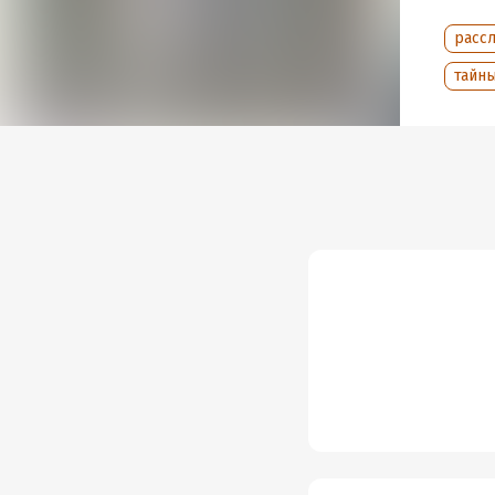
Дата н
Год из
расс
Дата п
тайн