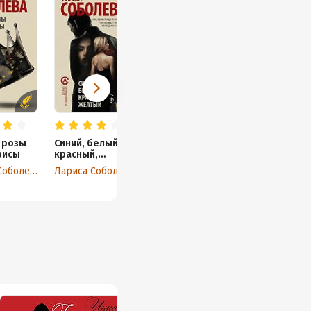
 розы
Синий, белый,
рисы
красный,
желтый
Лариса Соболева
Лариса Соболева