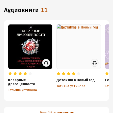
аудиокниги
11
Коварные
Детектив в Новый год
Сем
драгоценности
Татьяна Устинова
Тать
Татьяна Устинова
Все 11 аудиокниг