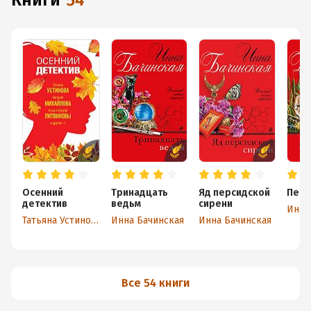
книги
54
Осенний
Тринадцать
Яд персидской
Пепе
детектив
ведьм
сирени
Инна
Татьяна Устинова
Инна Бачинская
Инна Бачинская
Все 54 книги