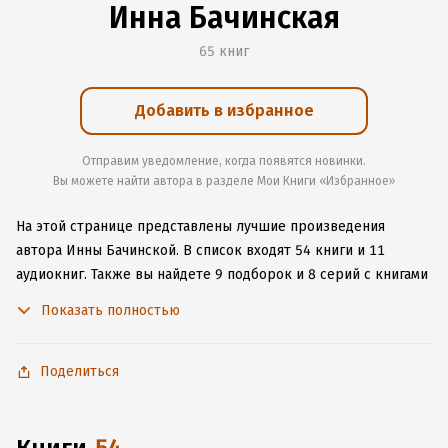
Инна Бачинская
65 книг
Добавить в избранное
Отправим уведомление, когда появятся новинки.
Вы можете найти автора в разделе Мои Книги «Избранное»
На этой странице представлены лучшие произведения
автора Инны Бачинской.
В список входят 54 книги и 11
аудиокниг.
Также вы найдете 9 подборок и 8 серий с книгами
автора.
Изучите более 91 отзыв о творчестве автора
Показать полностью
и начните читать или слушать книги Инны Бачинской онлайн
прямо на сайте, установите наше удобное приложение для
iOS или Android, чтобы не расставаться с любимыми
Поделиться
произведениями даже без подключения к интернету.