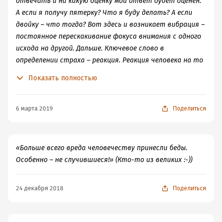
отвечать и на какую оценку мой ответ будет оценен.
А если я получу пятерку? Что я буду делать? А если
двойку – что тогда? Вот здесь и возникает вибрация –
постоянное перескакивание фокуса внимания с одного
исхода на другой. Дальше. Ключевое слово в
определении страха – реакция. Реакция человека на то
или иное событие, на любое изменение – это
Показать полностью
внутренний выбор самого человека. Иными словами,
когда я выбираю занять реактивную позицию по
отношению к страшному событию, я становлюсь
6 марта 2019
Поделиться
зависимым от развития и результатов этого
страшного события. Становлюсь зависимой Жертвой.
Теряю свою свободу действий… А вернее –
«Больше всего вреда человечеству принесли беды.
отказываюсь от нее своим выбором…
Особенно – не случившиеся!» (Кто-то из великих :-))
24 декабря 2018
Поделиться