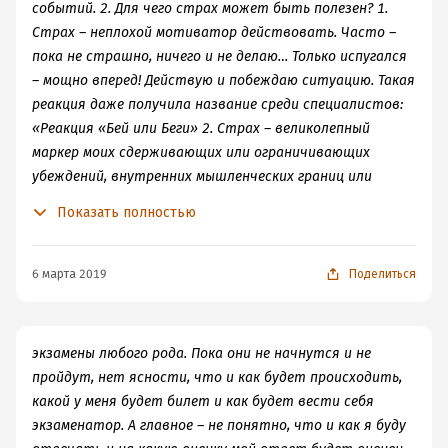
событий. 2. Для чего страх может быть полезен? 1.
Страх – неплохой мотиватор действовать. Часто –
пока не страшно, ничего и не делаю… Только испугался
– мощно вперед! Действую и побеждаю ситуацию. Такая
реакция даже получила название среди специалистов:
«Реакция «Бей или Беги» 2. Страх – великолепный
маркер моих сдерживающих или ограничивающих
убеждений, внутренних мышленческих границ или
стрессового состояния. Мне страшно – значит, я
Показать полностью
уперся в какую-то внутреннюю мышленческую границу
и испытываю стресс… Он точно и бескомпромиссно
показывает мне: «Что-то из убеждений следует
6 марта 2019
Поделиться
менять. Или… (короче – будет непереносимо страшно!)»
3. Страх – прекрасный индикатор конкретного места в
моей жизни, где мой образ действия сейчас неэффекти
экзамены любого рода. Пока они не начнутся и не
пройдут, нет ясности, что и как будет происходить,
какой у меня будет билет и как будет вести себя
экзаменатор. А главное – не понятно, что и как я буду