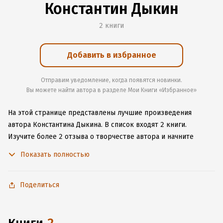
Константин Дыкин
2 книги
Добавить в избранное
Отправим уведомление, когда появятся новинки.
Вы можете найти автора в разделе Мои Книги «Избранное»
На этой странице представлены лучшие произведения
автора Константина Дыкина.
В список входят 2 книги.
Изучите более 2 отзыва о творчестве автора и начните
читать или слушать книги Константина Дыкина онлайн прямо
Показать полностью
на сайте, установите наше удобное приложение для iOS или
Android, чтобы не расставаться с любимыми произведениями
даже без подключения к интернету.
Поделиться