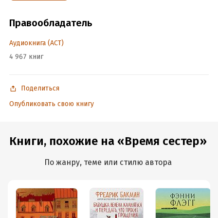
Дата написания:
1 января 2018
Правообладатель
Год издания:
2020
Дата поступления:
27 мая 2020
Аудиокнига (АСТ)
ISBN (EAN):
9785171190460
4 967 книг
Переводчик:
Ирина Максимова
Поделиться
Опубликовать свою книгу
Книги, похожие на «Время сестер»
По жанру, теме или стилю автора