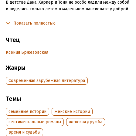
В детстве Дана, Харпер и Тони не особо ладили между собой
и виделись только летом в маленьком пансионате у доброй
бабушки Энни. Спустя годы у женщин по-прежнему не так
много общего: непутевый отец и наследство, которое они
Показать полностью
получают с одним условием – управлять пансионатом
сообща.
Чтец
Трем женщинам с разными судьбами предстоит вновь
Ксения Бржезовская
собраться на берегу живописного озера в Техасе, чтобы
помимо нескольких коттеджей, маленького домика, кафе и
магазинчика, обрести ворох воспоминаний, секретов…и
Жанры
свою семью.
Современная зарубежная литература
© Carolyn Brown, 2018
© Максимова И., перевод, 2019
Темы
© & ℗ ООО «Издательство АСТ», «Аудиокнига», 2020
семейные истории
женские истории
Продюсер аудиозаписи: Татьяна Плюта
сентиментальные романы
женская дружба
время и судьбы
Подробная информация