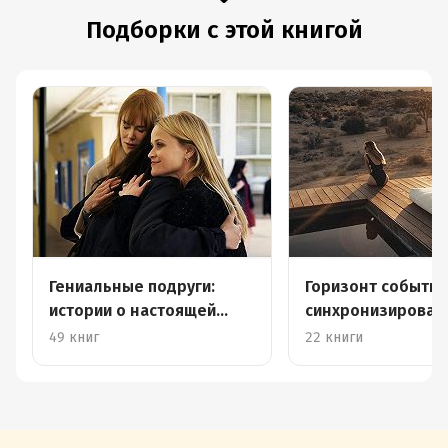
Подборки с этой книгой
Гениальные подруги:
Горизонт событий
истории о настоящей
синхронизирова
женской дружбе
книги
49 книг
22 книги