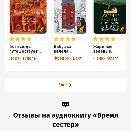
Бог всегда
Бабушка
Жареные
путешествует
велела
зеленые
инкогнито
кланяться и
помидоры в
Лоран Гунель
Фредрик Бакман
Фэнни Флэгг
передать, что
кафе
просит
«Полустанок»
прощения
Еще
Отзывы на аудиокнигу «Время
сестер»