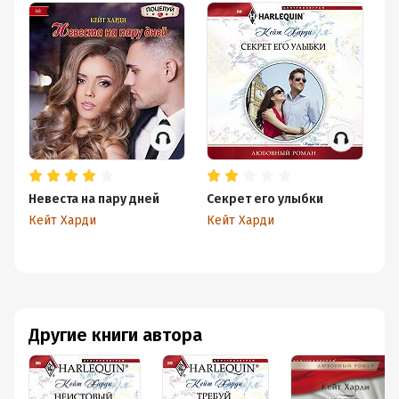
Невеста на пару дней
Секрет его улыбки
Со
с
Кейт Харди
Кейт Харди
Ке
Другие книги автора