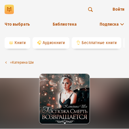
Войти
Что выбрать
Библиотека
Подписка
📖
Книги
🎧
Аудиокниги
👌
Бесплатные книги
⭐️Катерина Ши