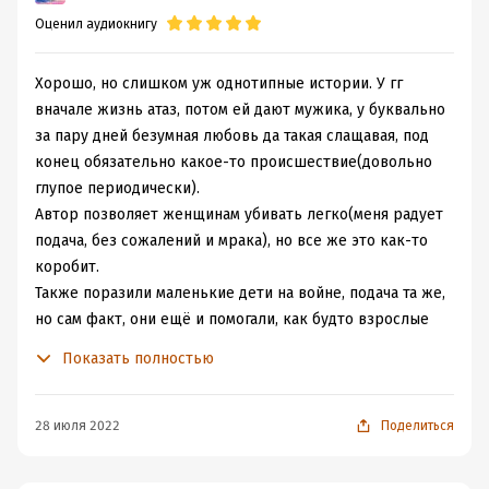
Оценил аудиокнигу
Хорошо, но слишком уж однотипные истории. У гг
вначале жизнь атаз, потом ей дают мужика, у буквально
за пару дней безумная любовь да такая слащавая, под
конец обязательно какое-то происшествие(довольно
глупое периодически).
Автор позволяет женщинам убивать легко(меня радует
подача, без сожалений и мрака), но все же это как-то
коробит.
Также поразили маленькие дети на войне, подача та же,
но сам факт, они ещё и помогали, как будто взрослые
беспомощные. И бывали такие очень мрачные события
Показать полностью
(описаны без эмоций, что хорошо), но как-то коробило.
Прямо игра на контрасте мрачной жизни до, и просто
сладкого рая в конце. Всегда стараюсь выбирать книги
28 июля 2022
Поделиться
с хорошим концом, но тут аж мне иногда было слишком
сладко. Наверное истории лучше не потреблять