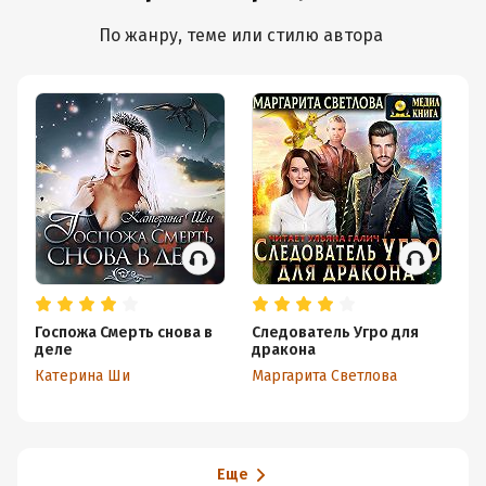
По жанру, теме или стилю автора
Госпожа Смерть снова в
Следователь Угро для
Но
деле
дракона
и 
Катерина Ши
Маргарита Светлова
Ма
Еще