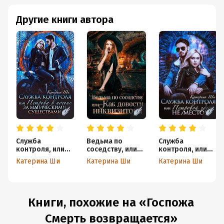
Другие книги автора
Служба
Ведьма по
Служба
контроля, или
соседству, или
контроля, или
Петрова в
Как довести
Петровой здесь
Катерина Ши
Катерина Ши
Катерина Ши
погоне за
инквизитора
не место!
магическими
существами
Книги, похожие на «Госпожа
Смерть возвращается»