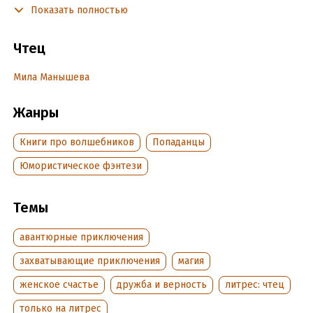
Показать полностью
Подробная информация
Чтец
Дата написания:
1 января 2021
Мила Манышева
Год издания:
2022
Дата поступления:
31 января 2022
Жанры
Книги про волшебников
Попаданцы
Юмористическое фэнтези
Темы
авантюрные приключения
захватывающие приключения
магия
женское счастье
дружба и верность
литрес: чтец
только на литрес