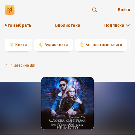
Войти
Что выбрать
Библиотека
Подписка
📖
Книги
🎧
Аудиокниги
👌
Бесплатные книги
⭐️Катерина Ши