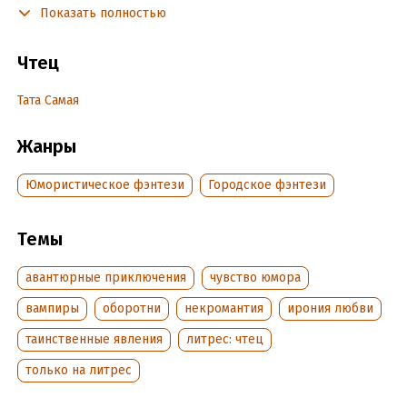
Показать полностью
Знакомимся! Я, Петрова Зинаида Сергеевна, старший
некромант, гроза всего преступного мира. И меня снова не
Чтец
берут на дело. Ладно, я и своим ходом доберусь!
Тата Самая
Подробная информация
Жанры
Год издания:
2022
Дата поступления:
23 октября 2022
Юмористическое фэнтези
Городское фэнтези
Темы
авантюрные приключения
чувство юмора
вампиры
оборотни
некромантия
ирония любви
таинственные явления
литрес: чтец
только на литрес