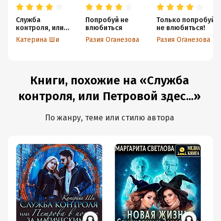
Служба
Попробуй не
Только попробуй
контроля, или
влюбиться
не влюбиться!
Петрова в
Катерина Ши
Разия Оганезова
Разия Оганезова
погоне за
магическими
существами
Книги, похожие на «Служба
контроля, или Петровой здес...»
По жанру, теме или стилю автора