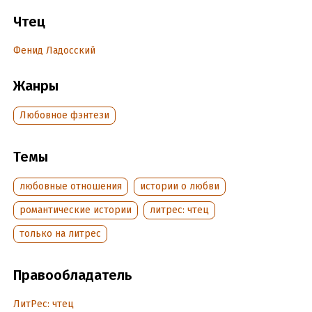
Чтец
Дата написания:
1 января 2022
Год издания:
2022
Фенид Ладосский
Дата поступления:
14 мая 2022
Жанры
Любовное фэнтези
Темы
любовные отношения
истории о любви
романтические истории
литрес: чтец
только на литрес
Правообладатель
ЛитРес: чтец