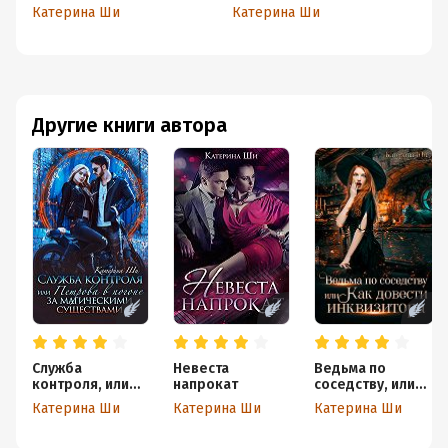
место!
Катерина Ши
Катерина Ши
Другие книги автора
Служба
Невеста
Ведьма по
контроля, или
напрокат
соседству, или
Петрова в
Как довести
Катерина Ши
Катерина Ши
Катерина Ши
погоне за
инквизитора
магическими