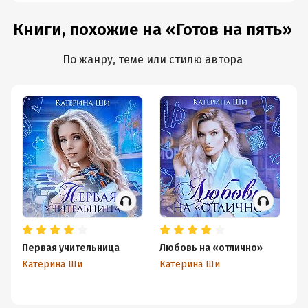
существами
Книги, похожие на «Готов на пять»
По жанру, теме или стилю автора
Первая учительница
Любовь на «отлично»
Но
ил
Катерина Ши
Катерина Ши
б
Ка