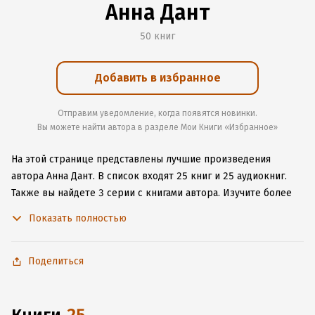
Анна Дант
50 книг
Добавить в избранное
Отправим уведомление, когда появятся новинки.
Вы можете найти автора в разделе Мои Книги «Избранное»
На этой странице представлены лучшие произведения
автора Анна Дант.
В список входят 25 книг и 25 аудиокниг.
Также вы найдете 3 серии с книгами автора.
Изучите более
684 отзыва о творчестве автора и начните читать или
Показать полностью
слушать книги Анна Дант онлайн прямо на сайте, установите
наше удобное приложение для iOS или Android, чтобы
не расставаться с любимыми произведениями даже без
Поделиться
подключения к интернету.