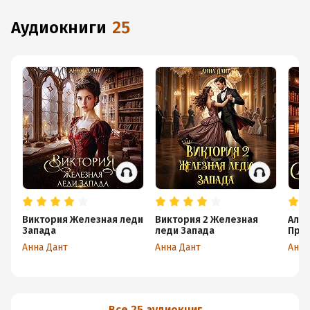
аудиокниги
25
Виктория Железная леди
Виктория 2 Железная
Алек
Запада
леди Запада
Прев
Анна Дант
Анна Дант
Анна
Все 25 аудиокниг