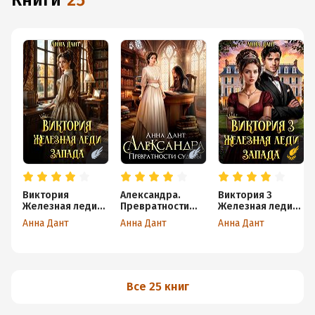
книги
25
Виктория
Александра.
Виктория 3
Железная леди
Превратности
Железная леди
Запада
судьбы
Запада
Анна Дант
Анна Дант
Анна Дант
Все 25 книг