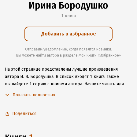
Ирина Бородушко
1 книга
Добавить в избранное
Отправим уведомление, когда появятся новинки.
Вы можете найти автора в разделе Мои Книги «Избранное»
На этой странице представлены лучшие произведения
автора И. В. Бородушка.
В список входят 1 книга.
Также
вы найдете 1 серию с книгами автора.
Начните читать или
слушать книги И. В. Бородушка онлайн прямо на сайте,
Показать полностью
установите наше удобное приложение для iOS или Android,
чтобы не расставаться с любимыми произведениями даже
без подключения к интернету.
Поделиться