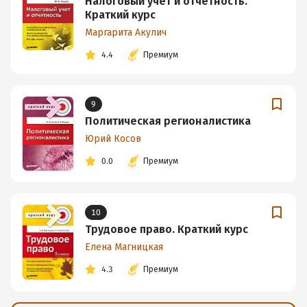
Налоговый учет и отчетность.
Краткий курс
Маргарита Акулич
4.4
Премиум
9
Политическая регионалистика
Юрий Косов
0.0
Премиум
10
Трудовое право. Краткий курс
Елена Магницкая
4.3
Премиум