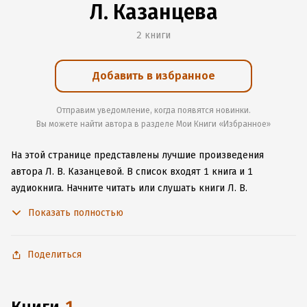
Л. Казанцева
2 книги
Добавить в избранное
Отправим уведомление, когда появятся новинки.
Вы можете найти автора в разделе Мои Книги «Избранное»
На этой странице представлены лучшие произведения
автора Л. В. Казанцевой.
В список входят 1 книга и 1
аудиокнига.
Начните читать или слушать книги Л. В.
Казанцевой онлайн прямо на сайте, установите наше удобное
Показать полностью
приложение для iOS или Android, чтобы не расставаться
с любимыми произведениями даже без подключения
к интернету.
Поделиться