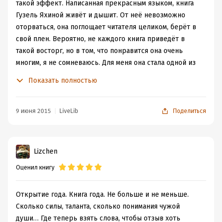
такой эффект. Написанная прекрасным языком, книга
Гузель Яхиной живёт и дышит. От неё невозможно
оторваться, она поглощает читателя целиком, берёт в
свой плен. Вероятно, не каждого книга приведёт в
такой восторг, но в том, что понравится она очень
многим, я не сомневаюсь. Для меня она стала одной из
любимейших.
Показать полностью
"Зулейха открывает глаза" - история маленькой и
хрупкой, но сильной и светлой женщины, на чью долю
выпало столько испытаний, что не каждый выдержит,
9 июня 2015
LiveLib
Поделиться
выстоит и не сломается. А она смогла. Она не просто не
сломалась, но прошла через все горести, лишения и
потери с достоинством, не озлобившись.
Lizchen
Приспособилась, приняла совершенно дикие,
Оценил книгу
неприемлимые и греховные для неё условия жизни
безропотно.
"Зулейха открывает глаза" - история страданий,
Открытие года. Книга года. Не больше и не меньше.
унижений, раскулачивания, репрессий, скотского
Сколько силы, таланта, сколько понимания чужой
отношения людей к таким же людям. История пути
души… Где теперь взять слова, чтобы отзыв хоть