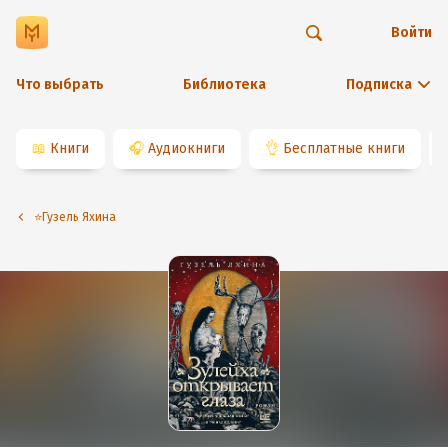
Войти
Что выбрать
Библиотека
Подписка
📖
Книги
🎧
Аудиокниги
👌
Бесплатные книги
⭐️Гузель Яхина