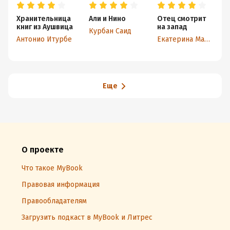
Хранительница
Али и Нино
Отец смотрит
книг из Аушвица
на запад
Курбан Саид
Антонио Итурбе
Екатерина Манойло
В
Еще
О проекте
Что такое MyBook
Правовая информация
Правообладателям
Загрузить подкаст в MyBook и Литрес