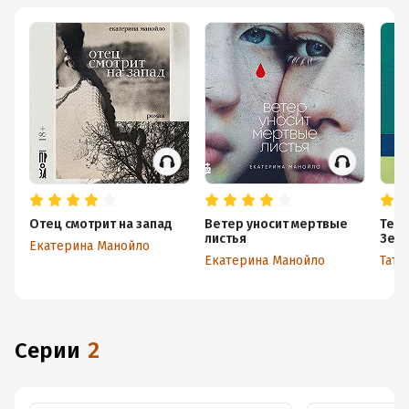
Отец смотрит на запад
Ветер уносит мертвые
Тело
листья
Земн
Екатерина Манойло
наго
Екатерина Манойло
Тать
расс
писа
Серии
2