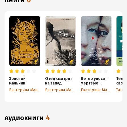
книги
6
Золотой
Отец смотрит
Ветер уносит
Тело:
мальчик
на запад
мертвые
своё.
листья
смер
Екатерина Манойло
Екатерина Манойло
Екатерина Манойло
Татья
нагое
расс
совр
писа
аудиокниги
4