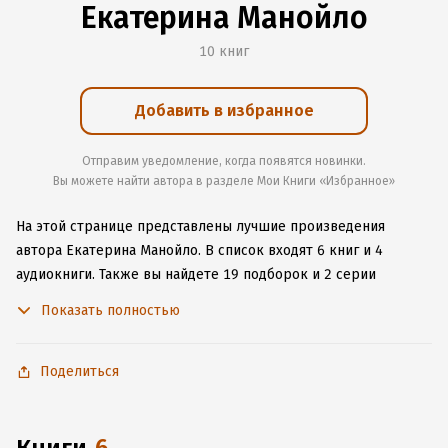
Екатерина Манойло
10 книг
Добавить в избранное
Отправим уведомление, когда появятся новинки.
Вы можете найти автора в разделе Мои Книги «Избранное»
На этой странице представлены лучшие произведения
автора Екатерина Манойло.
В список входят 6 книг и 4
аудиокниги.
Также вы найдете 19 подборок и 2 серии
с книгами автора.
Изучите более 101 отзыв о творчестве
Показать полностью
автора и начните читать или слушать книги Екатерина
Манойло онлайн прямо на сайте, установите наше удобное
приложение для iOS или Android, чтобы не расставаться
Поделиться
с любимыми произведениями даже без подключения
к интернету.