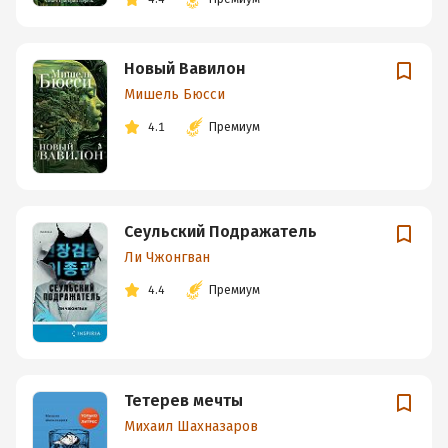
Новый Вавилон
Мишель Бюсси
4.1
Премиум
Сеульский Подражатель
Ли Чжонгван
4.4
Премиум
Тетерев мечты
Михаил Шахназаров