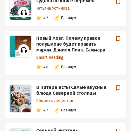
Судьба по книге перемен
Татьяна Устинова
4.7
Премиум
Новый мозг. Почему правое
полушарие будет править
миром. Дэниел Пинк. Саммари
Smart Reading
4.0
Премиум
В Питере есть! Самые вкусные
блюда Северной столицы
Сборник рецептов
4.7
Премиум
Седьмой читатель