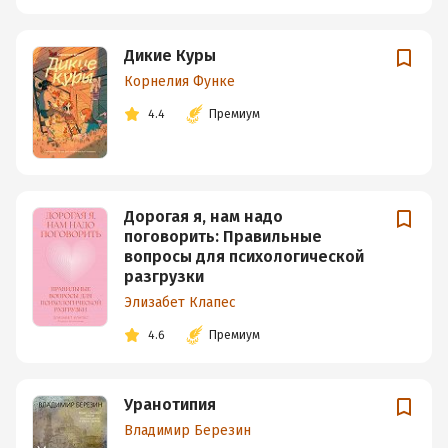
Дикие Куры
Корнелия Функе
4.4
Премиум
Дорогая я, нам надо
поговорить: Правильные
вопросы для психологической
разгрузки
Элизабет Клапес
4.6
Премиум
Уранотипия
Владимир Березин