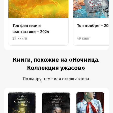
здесь нет. Во всяком случае, мне не было страшно.
В целом, неплохой сборник для тех, кто любит легенды
о сверхъестественном, жутких существах и встречах с
ними.
И при этом он чертовски на любителя, поэтому
Топ фэнтези и
Топ ноября – 2024
рекомендую ознакомиться с первыми страницами.
фантастики – 2024
24 книги
49 книг
Книги, похожие на «Ночница.
Коллекция ужасов»
По жанру, теме или стилю автора