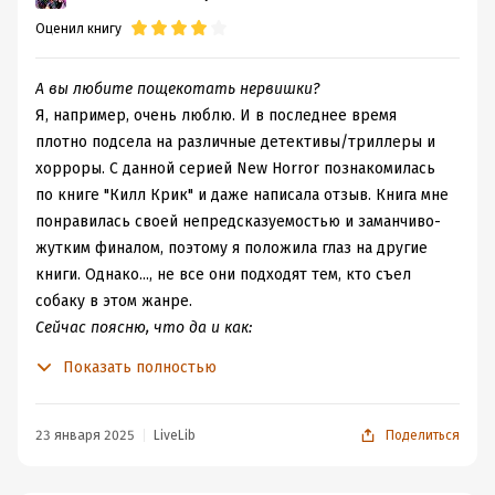
ужастиков. Мне книга очень понравилась, так как
его тут же оборвали, а с другой стороны, если
Оценил книгу
рассказы словно маленькие, но законченные книги. И,
подумать, то автор правильно сделал. На протяжении
конечно, на ночь читать было ошибкой. Страшно.
всей книги меня смущали концовки рассказов. Местами
казалось, что сюжет пропущен, а ответ дан. Возможно
А вы любите пощекотать нервишки?
это стиль автора, возможно я что-то не" словила". Но
Я, например, очень люблю. И в последнее время
так или иначе, мне понравилось.
плотно подсела на различные детективы/триллеры и
хорроры. С данной серией New Horror познакомилась
Я бы посоветовала приступая к книге не
по книге "Килл Крик" и даже написала отзыв. Книга мне
состредотачиваться в названии на "коллекция ужасов".
понравилась своей непредсказуемостью и заманчиво-
Тут читатель получит мистику, ужасы, научную
жутким финалом, поэтому я положила глаз на другие
фантастику, катастрофу, фэнтези, триллер, сказку.
книги. Однако..., не все они подходят тем, кто съел
собаку в этом жанре.
Этот сборник заставит вас испытать ужас, дрожать от
Сейчас поясню, что да и как:
проявления мистики, ужасаться поведению людей,
«Ночница» - это сборник, состоящий из двенадцати
Показать полностью
задуматься о жизни. В общем, покатает на качелях
историй о двенадцати разных людях, которые по воле
эмоций. А из-за того, что читается легко, то оторваться
случая столкнулись со сверхъестественными
невозможно.
созданиями. Истории небольшие и вполне могут сойти
23 января 2025
LiveLib
Поделиться
за атмосферные сказки перед сном. Разумеется, не для
Для меня самыми лучшими были рассказы "Post
всех, особо впечатлительным, наверное, не стоит