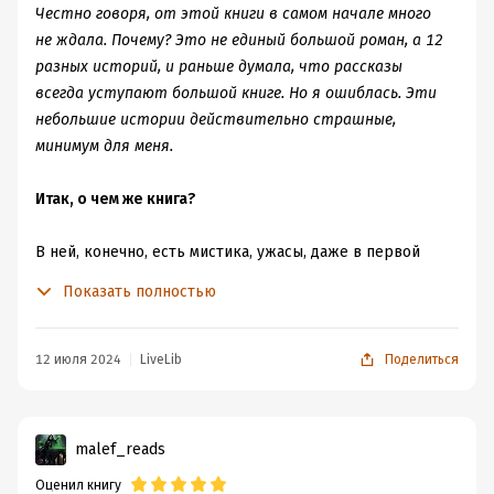
Честно говоря, от этой книги в самом начале много
не ждала. Почему? Это не единый большой роман, а 12
разных историй, и раньше думала, что рассказы
всегда уступают большой книге. Но я ошиблась. Эти
небольшие истории действительно страшные,
минимум для меня.
Итак, о чем же книга?
В ней, конечно, есть мистика, ужасы, даже в первой
истории нечисть из славянской мифологии, но это не
Показать полностью
так пугает, как поступки людей. То есть вся мистика
рождается не на пустом месте. Люди творят зло, а
после удивляются, что оно приходит за ними.
12 июля 2024
LiveLib
Поделиться
Одни рассказы (например,
"
Всеголод
"
) заставляют
задуматься о настоящих действиях, что они несут
malef_reads
будущему. Но финал удивляет ещё больше, так как он
Оценил книгу
открытый, с намёком "а что из этого правда?"